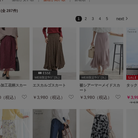
(全 287件)
1
2
3
4
5
WEB限定ｻｲｽﾞ[3L]
WEB限定ｻｲｽﾞ[3L]
ル加工花柄スカー
エスカルゴスカート
裾シアーマーメイドスカ
タック
ート
80（税込）
￥3,980（税込）
￥3,980（税込）
￥3,
￥4,