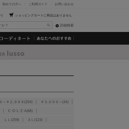
初めての方へ
ご利用ガイド
お問い合わせ
り
ショッピングカートに商品はありません
詳細検索
０～￥２,９９９(204)
￥３,０００～(34)
C･O･L･Z･A(88)
ＬＬ(259)
３Ｌ(123)