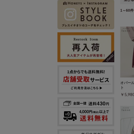
1～60件 
オパー
ト
￥5,9