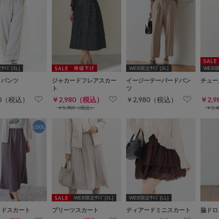
ｲｽﾞ[3L]
WEB限定ｻｲｽﾞ[3L]
WEB限定
クパンツ
ジャカードフレアスカー
イージーテーパードパン
チュー
ト
ツ
80（税込）
￥2,980（税込）
￥2,980（税込）
￥2,
￥5,980（税込）
￥3,
WEB限定ｻｲｽﾞ[3L]
WEB限定ｻｲｽﾞ[LL]
イドスカート
プリーツスカート
ティアードミニスカート
脇ドロ