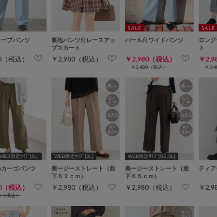
カーブパンツ
裏地パンツ付レースアッ
パール付ワイドパンツ
ロング
プスカート
ト
80（税込）
￥2,980（税込）
￥2,980（税込）
￥2,
￥3,480（税込）
￥3,
WEB限定ｻｲｽﾞ[3L]
WEB限定ｻｲｽﾞ[3L]
WEB限定ｻｲｽﾞ[SS,3L]
めカーゴパンツ
美ージーストレート（股
美ージーストレート（股
ティア
下６２ｃｍ）
下６５ｃｍ）
80（税込）
￥2,980（税込）
￥2,980（税込）
￥2,
80（税込）