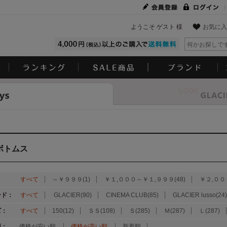
ようこそ ゲスト 様
お気に入
Look
ボトムス
：
すべて
～￥９９９(1)
￥１,０００～￥１,９９９(48)
￥２,００
ンド：
すべて
GLACIER(90)
CINEMA CLUB(85)
GLACIER lusso(24)
ズ：
すべて
150(12)
ＳＳ(108)
Ｓ(285)
Ｍ(287)
Ｌ(287)
順：
価格が安い順
価格が高い順
新着順