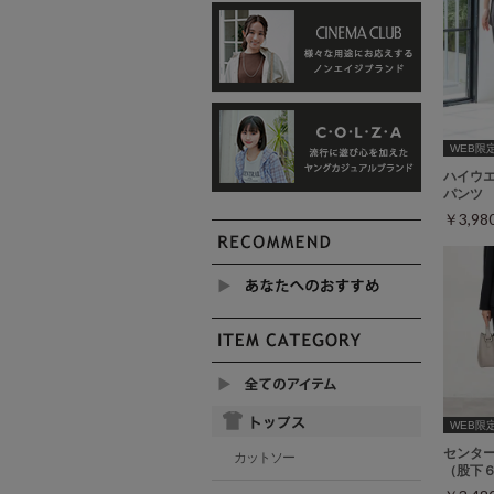
WEB限定ｻ
ハイウ
パンツ
￥3,9
WEB限定ｻ
センタ
カットソー
（股下