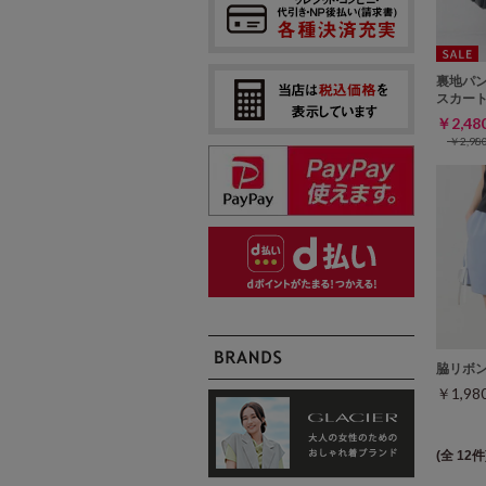
裏地パ
スカー
￥2,4
￥2,9
脇リボ
￥1,9
(全 12件