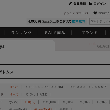
ようこそ ゲスト 様
お気に入
Look
ボトムス
：
すべて
￥１,０００～￥１,９９９(5)
￥２,０００～￥２,９９９(6)
ンド：
すべて
C･O･L･Z･A(12)
ズ：
すべて
150(12)
ＳＳ(108)
Ｓ(285)
Ｍ(287)
Ｌ(287)
順：
価格が安い順
価格が高い順
新着順