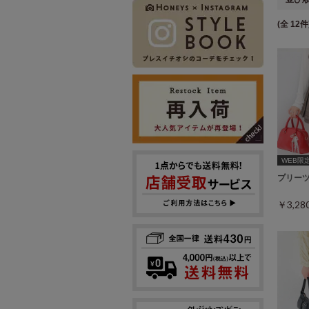
(全 12件
WEB限定ｻ
プリー
￥3,2