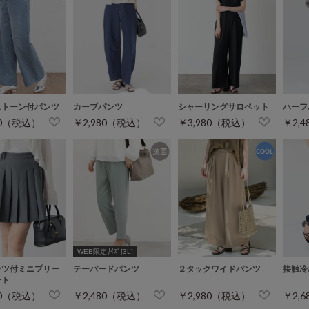
ストーン付パンツ
カーブパンツ
シャーリングサロペット
ハーフ
80（税込）
￥2,980（税込）
￥3,980（税込）
￥2,
WEB限定ｻｲｽﾞ[3L]
ンツ付ミニプリー
テーパードパンツ
２タックワイドパンツ
接触冷
ート
80（税込）
￥2,480（税込）
￥2,980（税込）
￥2,