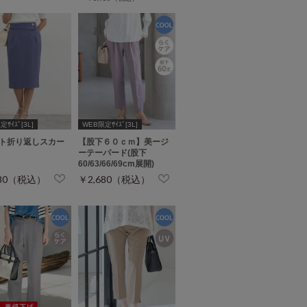
ｻｲｽﾞ[3L]
WEB限定ｻｲｽﾞ[3L]
ト折り返しスカー
【股下６０ｃｍ】美ージ
ーテーパード(股下
60/63/66/69cm展開)
480（税込）
￥2,680（税込）