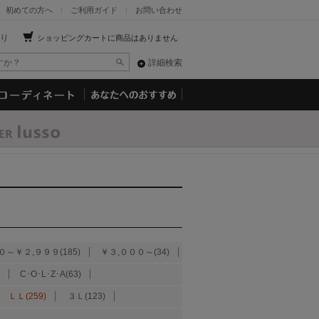
初めての方へ
ご利用ガイド
お問い合わせ
り
ショッピングカートに商品はありません
詳細検索
０～￥２,９９９(185)
￥３,０００～(34)
C･O･L･Z･A(63)
ＬＬ(259)
３Ｌ(123)