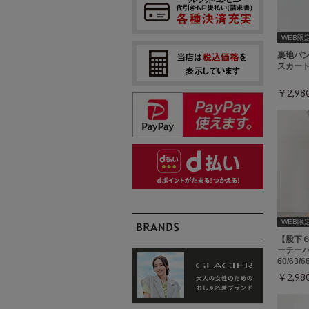
WEB限定ｻ
裏地パ
スカー
￥2,9
WEB限定ｻ
【股下
ーテーパ
60/63/
￥2,9