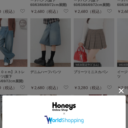
ートパンツ(股下
ートパンツ(股下
ートパ
60/63/66/69/72cm展開)
60/63/66/69/72cm展開)
60/63
80（税込）
￥2,680（税込）
￥2,680（税込）
￥2,
WEB限定ｻｲｽﾞ[LL]
WEB限定
６０ｃｍ】ストレ
デニムハーフパンツ
プリーツミニスカパン
イージ
ツ(股下
ツ
66/69/72cm展開)
80（税込）
￥2,680（税込）
￥3,280（税込）
￥2,