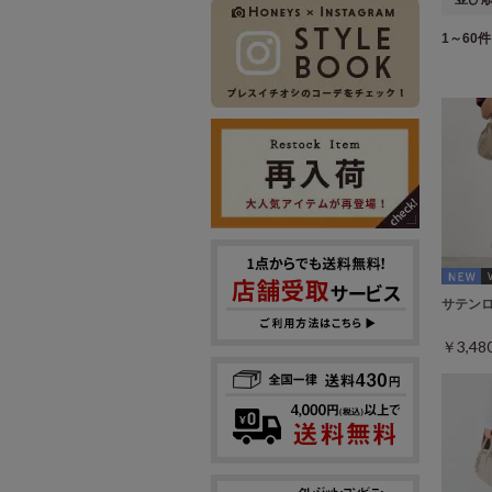
1～60件 
サテン
￥3,4