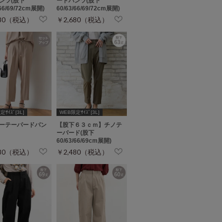
ンツ(股下
ートパンツ(股下
/66/69/72cm展開)
60/63/66/69/72cm展開)
680（税込）
￥2,680（税込）
ｻｲｽﾞ[3L]
WEB限定ｻｲｽﾞ[3L]
ーテーパードパン
【股下６３ｃｍ】チノテ
ーパード(股下
60/63/66/69cm展開)
980（税込）
￥2,480（税込）