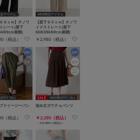
限定アイテム
WEB限定アイテム
６９ｃｍ】チノワ
【股下６０ｃｍ】チノワ
トレート(股下
イドストレート(股下
/66/69cm展開)
60/63/66/69cm展開)
980（税込）
￥2,980（税込）
ｻｲｽﾞ[3L]
WEB限定ｻｲｽﾞ[3L]
プドイージーパン
短め丈ガウチョパンツ
480（税込）
￥2,280（税込）
￥2,480（税込）