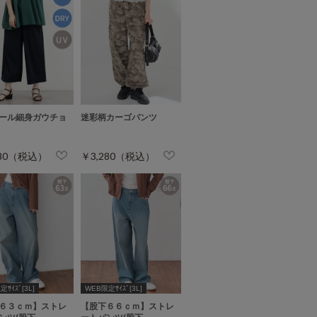
ール細身ガウチョ
迷彩柄カーゴパンツ
280（税込）
￥3,280（税込）
ｻｲｽﾞ[3L]
WEB限定ｻｲｽﾞ[3L]
６３ｃｍ】ストレ
【股下６６ｃｍ】ストレ