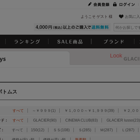
ようこそ ゲスト 様
お気に入
Look
ボトムス
：
すべて
～￥９９９(1)
￥１,０００～￥１,９９９(39)
￥２,００
ンド：
すべて
GLACIER(90)
CINEMA CLUB(83)
GLACIER lusso(23)
ズ：
すべて
150(12)
ＳＳ(108)
Ｓ(285)
Ｍ(287)
Ｌ(287)
順：
価格が安い順
価格が高い順
新着順