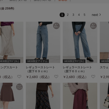
(全 259件)
1
2
3
4
5
WEB限定ｻｲｽﾞ[3L]
WEB限定アイテム
WEB限定ｻｲｽﾞ[3L]
WEB限定
ロングスカート
レギュラーストレート
レギュラーストレート
スウェ
（股下６９ｃｍ）
（股下６０ｃｍ）
80（税込）
￥2,680（税込）
￥2,680（税込）
￥2,