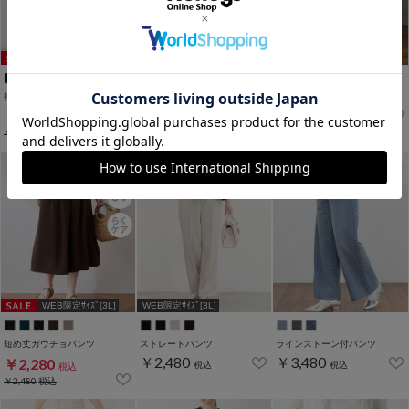
WEB限定ｻｲｽﾞ[3L]
接触冷感ストレートパンツ
ティアードスカート
クロップドイージーパンツ
￥2,480
￥2,280
￥2,980
税込
税込
税込
￥2,680
税込
￥3,980
税込
WEB限定ｻｲｽﾞ[3L]
WEB限定ｻｲｽﾞ[3L]
短め丈ガウチョパンツ
ストレートパンツ
ラインストーン付パンツ
￥2,480
￥3,480
￥2,280
税込
税込
税込
￥2,480
税込