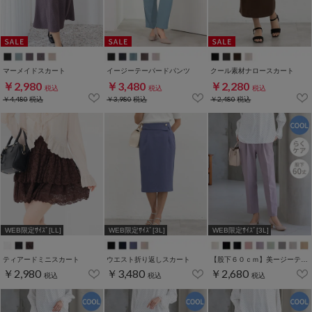
マーメイドスカート
イージーテーパードパンツ
クール素材ナロースカート
￥2,980
￥3,480
￥2,280
税込
税込
税込
￥4,480
税込
￥3,980
税込
￥2,480
税込
WEB限定ｻｲｽﾞ[LL]
WEB限定ｻｲｽﾞ[3L]
WEB限定ｻｲｽﾞ[3L]
ティアードミニスカート
ウエスト折り返しスカート
【股下６０ｃｍ】美ージーテーパード(股下60/63/66/69cm展開)
￥2,980
￥3,480
￥2,680
税込
税込
税込