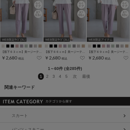
WEB限定ｻｲｽﾞ[3L]
WEB限定ｻｲｽﾞ[3L]
WEB限定アイテム
【股下６３ｃｍ】美ージーテーパード(股下60/63/66/69cm展開)
【股下６６ｃｍ】美ージーテーパード(股下60/63/66/69cm展開)
【股下６９ｃｍ】美ージーテーパード(股下60/63/66/69cm展開)
￥2,680
￥2,680
￥2,680
税込
税込
税込
1～60件 (全285件)
1
2
3
4
5
次
最後
関連キーワード
スカート
パンツ・スキニー