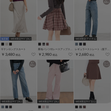
WEB限定ｻｲｽﾞ[3L]
WEB限定アイテム
サテンロングスカート
裏地パンツ付レースアップスカート
レギュラーストレート（股下６９ｃｍ）
￥3,480
￥2,980
￥2,680
税込
税込
税込
WEB限定ｻｲｽﾞ[3L]
WEB限定ｻｲｽﾞ[3L]
WEB限定ｻｲｽﾞ[LL]