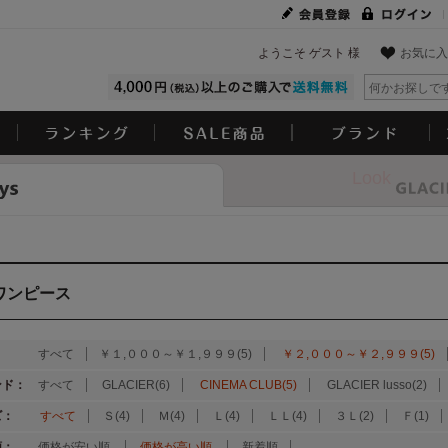
ようこそ ゲスト 様
お気に入
Look
ワンピース
：
すべて
￥１,０００～￥１,９９９(5)
￥２,０００～￥２,９９９(5)
ンド：
すべて
GLACIER(6)
CINEMA CLUB(5)
GLACIER lusso(2)
ズ：
すべて
Ｓ(4)
Ｍ(4)
Ｌ(4)
ＬＬ(4)
３Ｌ(2)
Ｆ(1)
順：
価格が安い順
価格が高い順
新着順