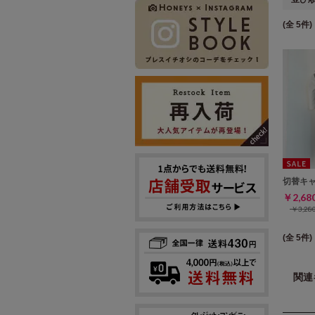
(全 5件)
切替キ
￥2,6
￥3,2
(全 5件)
関連