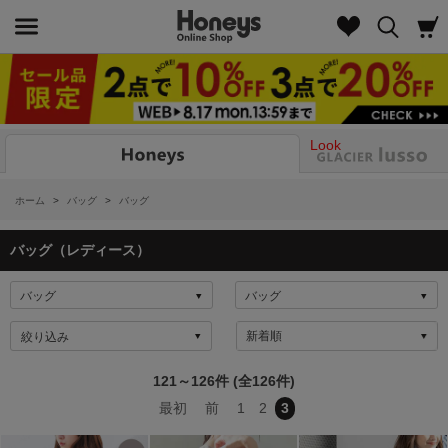
Look
ホーム
>
バッグ
>
バッグ
バッグ（レディース）
絞り込み
121～126件 (全126件)
最初
前
1
2
3