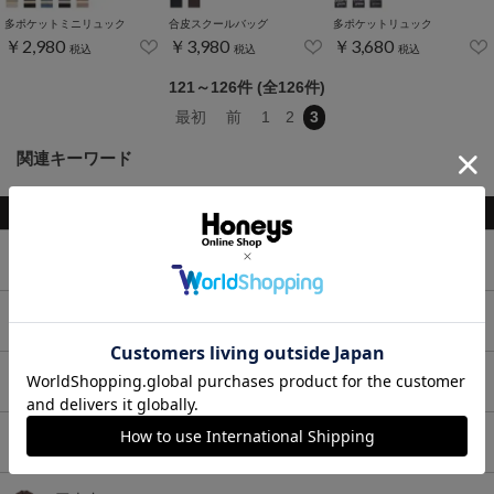
多ポケットミニリュック
合皮スクールバッグ
多ポケットリュック
￥2,980
￥3,980
￥3,680
税込
税込
税込
121～126件 (全126件)
最初
前
1
2
3
関連キーワード
トップス
ボトムス
ワンピース
セットアップ