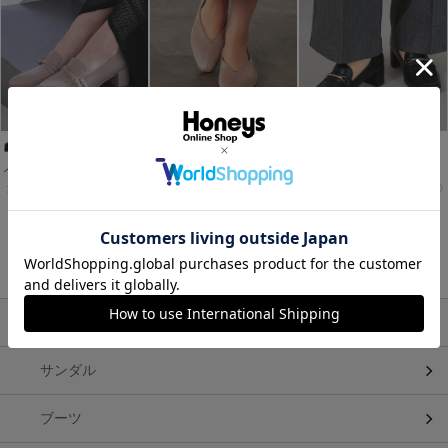
ベルト付ローファー
Ｖカットフラットシューズ
ビット付ヒールローファー
￥3,980
￥3,980
￥3,980
税込
税込
税込
1～3件 (全3件)
関連キーワード
パンプス・フラットシューズ
サンダル
ブーツ