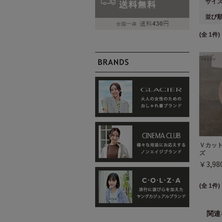
サイ
並び
(全 1件)
Ｖカッ
ズ
￥3,9
(全 1件)
関連