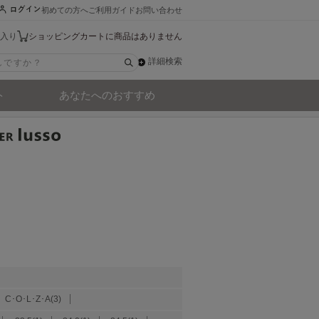
初めての方へ
ご利用ガイド
お問い合わせ
入り
ショッピングカートに商品はありません
詳細検索
ト
あなたへのおすすめ
C･O･L･Z･A(3)