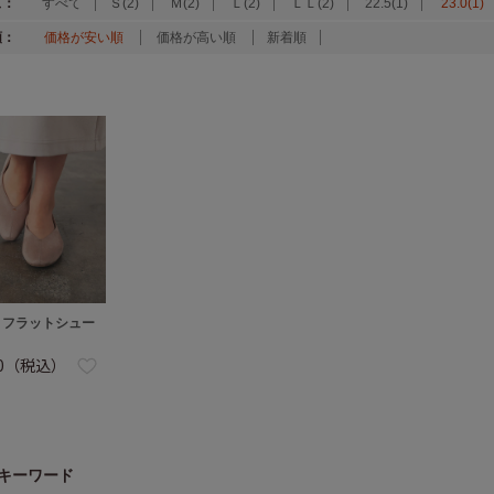
ズ：
すべて
Ｓ(2)
Ｍ(2)
Ｌ(2)
ＬＬ(2)
22.5(1)
23.0(1)
順：
価格が安い順
価格が高い順
新着順
トフラットシュー
80（税込）
キーワード