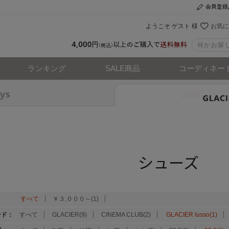
ようこそ ゲスト 様
お気に
ランキング
SALE商品
コーディネー
Look
シューズ
：
すべて
￥３,０００～(1)
ンド：
すべて
GLACIER(9)
CINEMA CLUB(2)
GLACIER lusso(1)