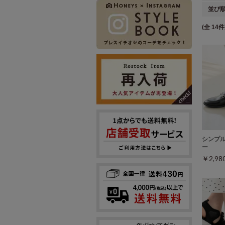
並び
(全 14件
シンプ
ー
￥2,9