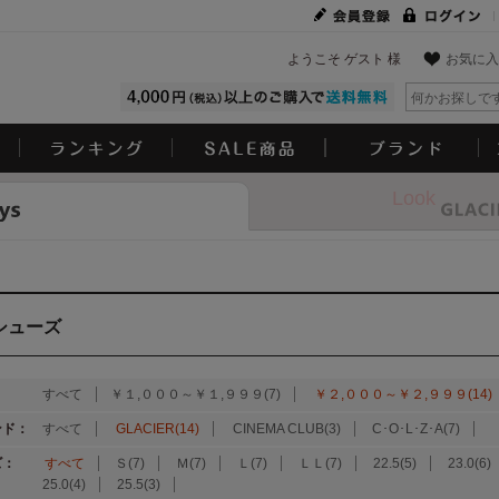
ようこそ ゲスト 様
お気に入
Look
シューズ
：
すべて
￥１,０００～￥１,９９９(7)
￥２,０００～￥２,９９９(14)
ンド：
すべて
GLACIER(14)
CINEMA CLUB(3)
C･O･L･Z･A(7)
ズ：
すべて
Ｓ(7)
Ｍ(7)
Ｌ(7)
ＬＬ(7)
22.5(5)
23.0(6)
25.0(4)
25.5(3)