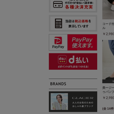
コード
ル
￥2,9
[2
美ージ
ゥパン
￥2,9
(全 14件