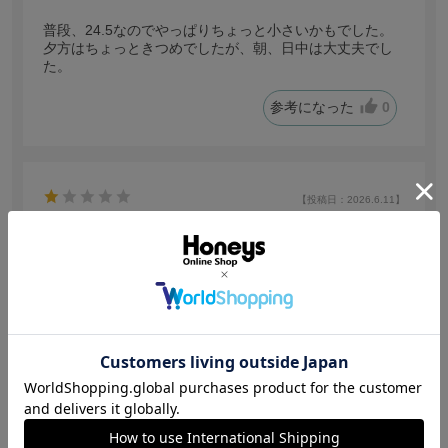
普段、24.5なのでやっぱりちょっと小さいかもでした。
夕方はちょっときつめでしたが、朝、日中は大丈夫でし
た。
参考になった
0
【投稿日：2026.6.11】
自分の足には合わなかった
サイズ：23.5
色：クロ合皮
サイズ感
:小さい
みさき
身長:
156～160cm
体型:
普通
年代:
20代後半
普段着ているサイズ:
S
靴のサイズ:
23.5cm
体重:
46kg~50kg
作りが少し小さめかなと思います。