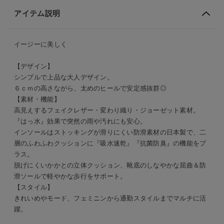
アイテム説明
イージーに美しく
【デザイン】
シンプルで上品な大人デザイン。
６ｃｍの高さながら、太めのヒールで安定感抜群◎
【素材・機能】
高見えするフェイクレザー・変わり織り・ジョーゼット素材。
『はっ水』効果で突然の雨や汚れにも安心。
インソールはストッキングが滑りにくい防滑素材の日本製で、二
層のふわふわクッションに『吸水速乾』『抗菌防臭』の機能をプ
ラス。
脱げにくいかかとの立体クッション、靴底のしなやかな屈曲＆防
滑ソールで軽やかな歩行をサポート。
【スタイル】
きれいめやモード、フェミニンから通勤スタイルまでマルチに活
躍。