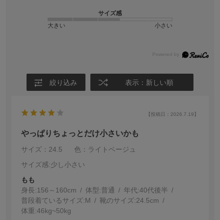
サイズ感
大きい
小さい
絞り込み
表示：新しい順
【投稿日：2026.7.19】
っぱりちょっとだけ小さいかも
サイズ：24.5
色：ライトベージュ
サイズ感
:少し小さい
もも
身長:
156～160cm
体型:
普通
年代:
40代後半
普段着ているサイズ:
M
靴のサイズ:
24.5cm
体重:
46kg~50kg