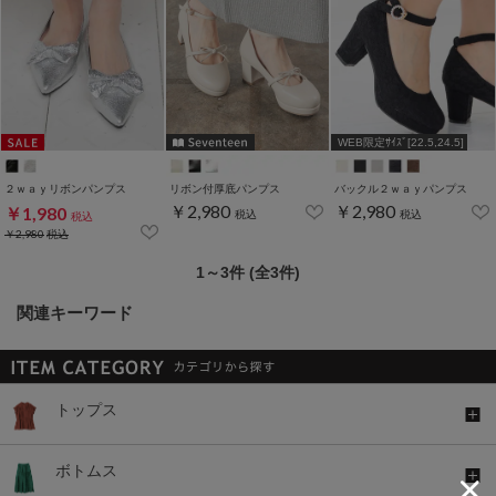
WEB限定ｻｲｽﾞ[22.5,24.5]
２ｗａｙリボンパンプス
リボン付厚底パンプス
バックル２ｗａｙパンプス
￥2,980
￥2,980
￥1,980
税込
税込
税込
￥2,980
税込
1～3件 (全3件)
関連キーワード
トップス
ボトムス