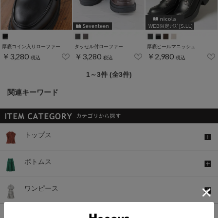
WEB限定ｻｲｽﾞ[S,LL]
厚底コイン入りローファー
タッセル付ローファー
厚底ヒールマニッシュ
￥3,280
￥3,280
￥2,980
税込
税込
税込
1～3件 (全3件)
関連キーワード
トップス
ボトムス
ワンピース
セットアップ