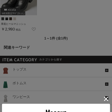
WEB限定ｻｲｽﾞ[S,LL]
厚底ヒールマニッシュ
￥2,980
税込
1～1件 (全1件)
関連キーワード
トップス
ボトムス
ワンピース
セットアップ