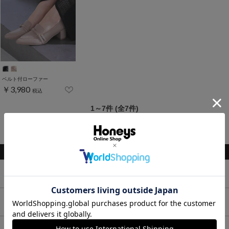
ベルト付ローファー
￥3,980
税込
1～7件 (全7件)
関連キーワード
トップス
ボトムス
ワンピース