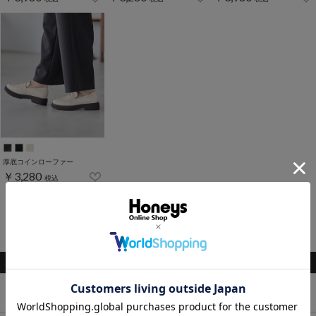
厚底コインローファー
￥3,280
税込
1～7件 (全7件)
関連キーワード
トップス