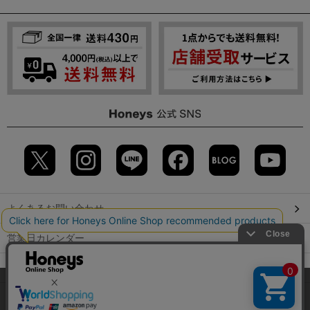
よくあるお問い合わせ
営業日カレンダー
店舗検索
当サイトでは、サイトの利便性向上のため、クッキー(Cookie)を使
用しています。詳しくは「
プライバシーポリシー
」をご覧くださ
GLOBAL GUIDE（海外からご利用のお客様）