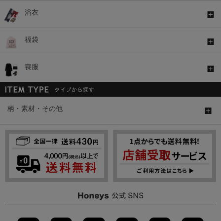
浴衣
福袋
喪服
柄・素材・その他