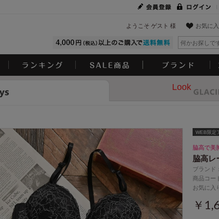
ようこそ ゲスト 様
お気に入
Look
WEB限定
脇高で美
脇高レ
ブランド
商品コード
お気に入
￥1