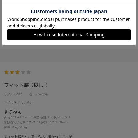
身長:
166～170cm
体型:
普通
年代:
50代前半
普段着ているサイズ:
LL
靴のサイズ:
25.5cm~
体重:
61kg~65kg
このコスパにお店の皆
様の努力の結果だと思っていますよ。ありがとうございます^_^
フィット感じ良し！
サイズ：C75
色：パープル
サイズ感
:少し大きい
まさねぇ
身長:
151～155cm
体型:
普通
年代:
60代～
普段着ているサイズ:
M
靴のサイズ:
23.0cm
体重:
40kg~45kg
フィット感良く、着け心地も良かったですが