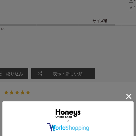
★
1
サイズ感
きい
絞り込み
表示：新しい順
着心地良いです
サイズ：B75
色：パープル
サイズ感
:ちょうどいい
Ｙｕｉ