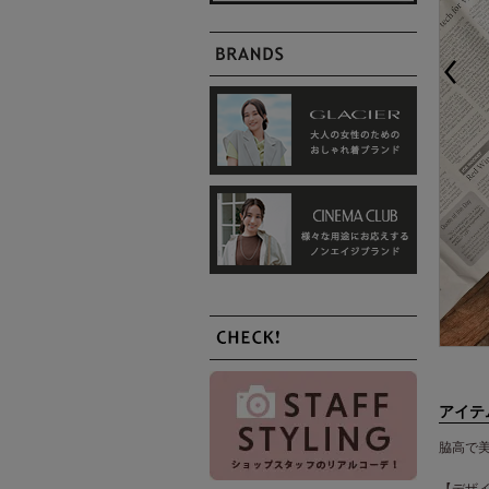
アイテ
脇高で美
【デザ