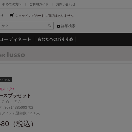
初めての方へ
ご利用ガイド
お問い合わせ
り
ショッピングカートに商品はありません
詳細検索
アイテム
胸メイク♪
ースブラセット
：
C･O･L･Z･A
 :
30714385003702
りアイテム登録数：210人
,680（税込）