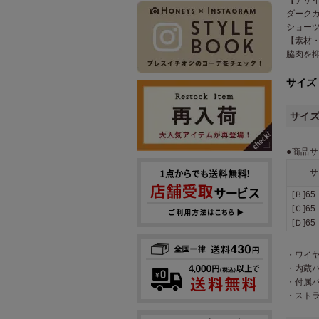
ダーク
ショー
【素材
脇肉を
サイズ
サイ
●商品サ
サ
[Ｂ]6
[Ｃ]6
[Ｄ]6
・ワイヤ
・内蔵パ
・付属パ
・ストラ