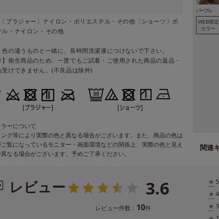
パープル
／〔ブラジャー〕ナイロン・ポリエステル・その他〔ショーツ〕ポ
WEB限定
カラー
テル・ナイロン・その他
：色の違うものと一緒に、長時間洗濯液につけないで下さい。
り】衛生商品のため、一度でもご試着・ご使用された商品の返品・
お受けできません。(不良品は除外)
カラーについて
ィング等により実際の色と異なる場合がございます。また、商品の色は
がご覧になっているモニター・画面環境などの関係上、実際の色と見え
関連
少異なる場合がございます。予めご了承ください。
3.6
レビュー
★
5
★
4
10
★
3
レビュー件数：
件
★
2