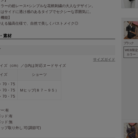
カラーの総レース×シンプルな花柄刺繍の大人なデザイン。
ツはサイドに透け感のあるタイプでセクシーな雰囲気に。
・機能】
抑える脇高仕様で、自然で美しくバストメイク◎
・素材
ブラック
ズ
WEB限定
カラー
サイズガイド
イズ（cm）／()内は対応ヌードサイズ
イズ
ショーツ
5・70・75
5・70・75
Ｍヒップ(８７～９５）
5・70・75
ー:有
ッド:有
ッド:無
ップ取り外し:可(調節可)