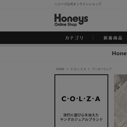
ハニーズ公式オンラインショップ
HOME
>
C･O･L･Z･A
>
アンダーウェア