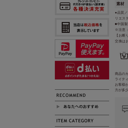
素材
●品質
リエス
■中国製
※注意
【お断
交換は
商品の
ライテ
お客様
方が多