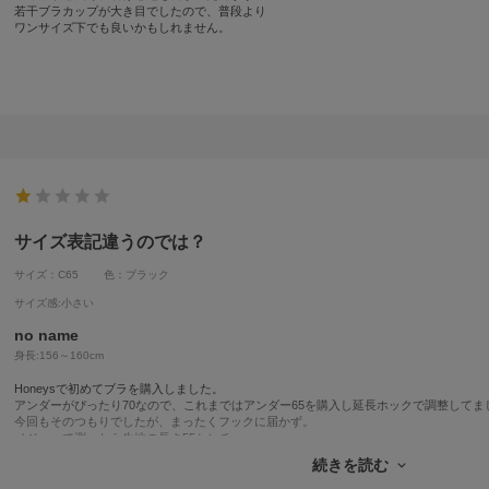
若干ブラカップが大き目でしたので、普段より
ワンサイズ下でも良いかもしれません。
サイズ表記違うのでは？
サイズ：C65
色：ブラック
サイズ感
:小さい
no name
身長:
156～160cm
Honeysで初めてブラを購入しました。
アンダーがぴったり70なので、これまではアンダー65を購入し延長ホックで調整してま
今回もそのつもりでしたが、まったくフックに届かず。
メジャーで測ったら生地の長さ55センチ。
これアンダー65センチの人も着れません。
続きを読む
私がサイズ表記を見落としていたのかとネットのページを見ましたが、どこにもありま
これ不良品ですか？