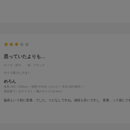
思っていたよりも…
サイズ：B75
色：ブラック
サイズ感
:少し大きい
めろん
身長:
161～165cm
体型:
ぽっちゃり
年代:
30代前半
普段着ているサイズ:
L
靴のサイズ:
24.0cm
脇高という割に普通…でした。リピなしですね。値段も安いですし、普通…って感じで