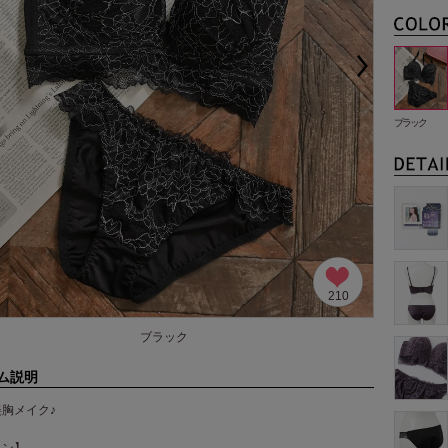
ブラック
210
ブラック
ム説明
胸メイク♪
イン】