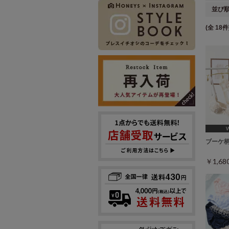
並び
(全 18件
[A75,
ブーケ
￥1,6