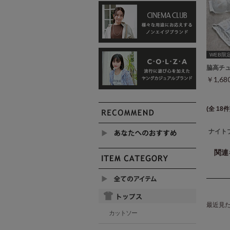
WEB限
脇高チ
￥1,6
(全 18件
ナイト
関連
最近見
カットソー