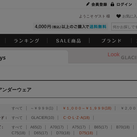
ようこそ ゲスト 様
お気に入
Look
アンダーウェア
：
すべて
～￥９９９(1)
￥１,０００～￥１,９９９(18)
￥２,００
ンド：
すべて
GLACIER(10)
C･O･L･Z･A(18)
ズ：
すべて
A65(2)
A70(17)
A75(17)
B65(17)
B70(18)
C75(18)
D65(17)
D70(18)
D75(18)