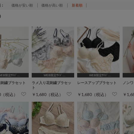
順：
価格が安い順
価格が高い順
新着順
)
WEB限定ｻｲｽﾞ
WEB限定ｻｲｽﾞ
WEB限定ｻｲｽﾞ
B65,C65,D65,D70]
[A75,B65,C65,D65,D70]
[A75,B65,C65,D65,D70]
[A75,
柄刺繍ブラセット
ラメ入り花刺繍ブラセッ
レースアップブラセット
ノンワ
ト
80（税込）
￥1,680（税込）
￥1,680（税込）
￥1,