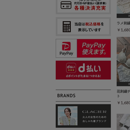
[A75,
ラメ刺
￥1,6
[A75,
花刺繍
ト
￥1,6