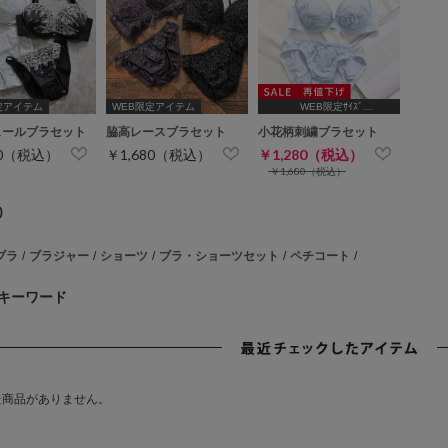
定アイテム
WEB限定アイテム
WEB限定ｻｲｽﾞ
[A75,B65,C65,D65,D70,D75]
ュールブラセット
脇高レースブラセット
小花柄刺繍ブラセット
80（税込）
￥1,680（税込）
￥1,280（税込）
￥1,680（税込）
)
ブラ
/
ブラジャー
/
ショーツ
/
ブラ・ショーツセット
/
ペチコート
/
キーワード
た商品がありません。