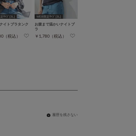
ｻｲｽﾞ[3L]
WEB限定ｻｲｽﾞ[3L]
ナイトブラタンク
お腹まで温かいナイトブ
ラ
780（税込）
￥1,780（税込）
履歴を残さない