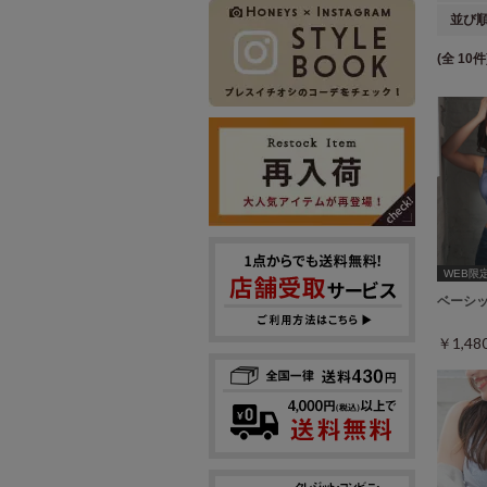
並び
(全 10件
WEB限定ｻ
ベーシ
￥1,4