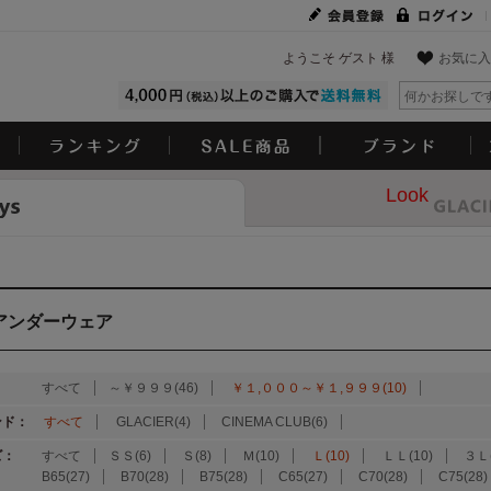
ようこそ ゲスト 様
お気に入
Look
アンダーウェア
：
すべて
～￥９９９(46)
￥１,０００～￥１,９９９(10)
ンド：
すべて
GLACIER(4)
CINEMA CLUB(6)
ズ：
すべて
ＳＳ(6)
Ｓ(8)
Ｍ(10)
Ｌ(10)
ＬＬ(10)
３Ｌ(
B65(27)
B70(28)
B75(28)
C65(27)
C70(28)
C75(28)