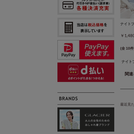
ナイト
￥1,4
(全 10件
ナイト
関連
最近見