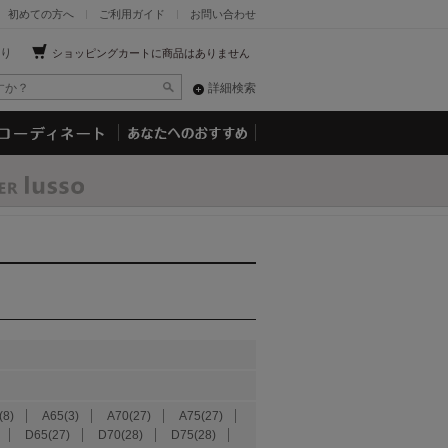
初めての方へ
ご利用ガイド
お問い合わせ
り
ショッピングカートに商品はありません
詳細検索
8)
A65(3)
A70(27)
A75(27)
D65(27)
D70(28)
D75(28)