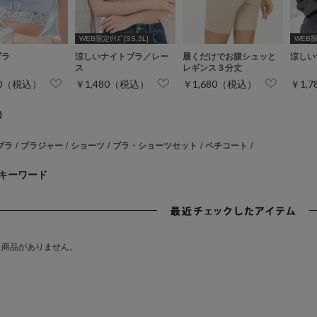
WEB限定ｻｲｽﾞ[SS,3L]
WEB限定
ブラ
涼しいナイトブラ／レー
履くだけでお腹シュッと
涼しい
ス
レギンス３分丈
80（税込）
￥1,480（税込）
￥1,680（税込）
￥1,
)
ブラ
/
ブラジャー
/
ショーツ
/
ブラ・ショーツセット
/
ペチコート
/
キーワード
た商品がありません。