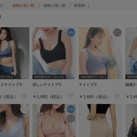
順：
価格が安い順
価格が高い順
新着順
)
ｲｽﾞ[3L]
WEB限定ｻｲｽﾞ[SS,3L]
WEB限定ｻｲｽﾞ[3L]
WEB限定
ックナイトブラ
涼しいナイトブラ
ナイトブラ
綿混ナ
80（税込）
￥1,480（税込）
￥1,480（税込）
￥1,