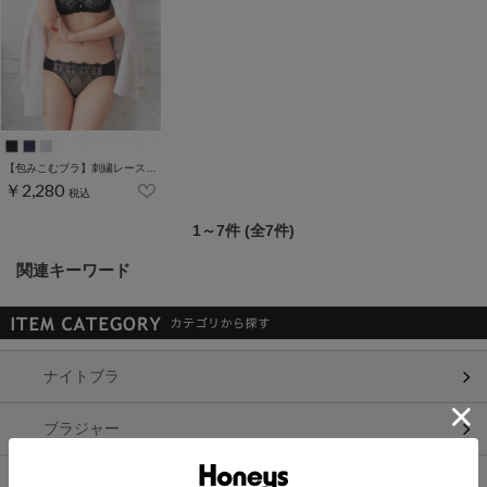
【包みこむブラ】刺繍レースブラセット
￥2,280
税込
1～7件 (全7件)
関連キーワード
ナイトブラ
ブラジャー
ショーツ