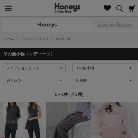
Look
ホーム
>
ファッショングッズ
>
その他小物
その他小物（レディース）
絞り込み
1～3件 (全3件)