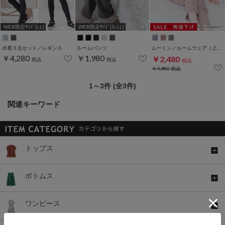
WEB限定ｻｲｽﾞ[LL]
WEB限定ｻｲｽﾞ[S,LL]
水着３点セット／レギンス
ルームパンツ
ムーミン／ルームウェア（上下セット）
￥4,280
￥1,980
￥2,480
税込
税込
税込
￥4,980
税込
1～3件 (全3件)
関連キーワード
トップス
ボトムス
ワンピース