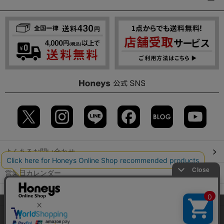
よくあるお問い合わせ
営業日カレンダー
店舗検索
当サイトでは、サイトの利便性向上のため、クッキー(Cookie)を使
用しています。詳しくは「
プライバシーポリシー
」をご覧くださ
GLOBAL GUIDE（海外からご利用のお客様）