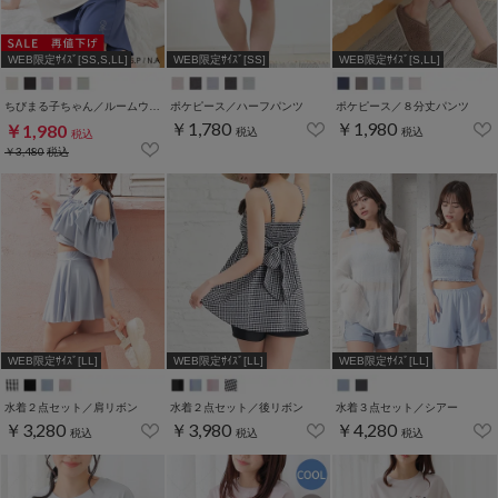
WEB限定ｻｲｽﾞ[SS,S,LL]
WEB限定ｻｲｽﾞ[SS]
WEB限定ｻｲｽﾞ[S,LL]
ちびまる子ちゃん／ルームウェア（上下セット）
ポケピース／ハーフパンツ
ポケピース／８分丈パンツ
￥1,780
￥1,980
￥1,980
税込
税込
税込
￥3,480
税込
WEB限定ｻｲｽﾞ[LL]
WEB限定ｻｲｽﾞ[LL]
WEB限定ｻｲｽﾞ[LL]
水着２点セット／肩リボン
水着２点セット／後リボン
水着３点セット／シアー
￥3,280
￥3,980
￥4,280
税込
税込
税込