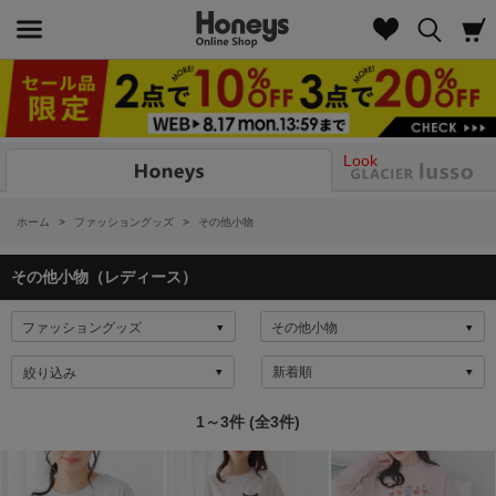
Look
ホーム
>
ファッショングッズ
>
その他小物
その他小物（レディース）
絞り込み
1～3件 (全3件)