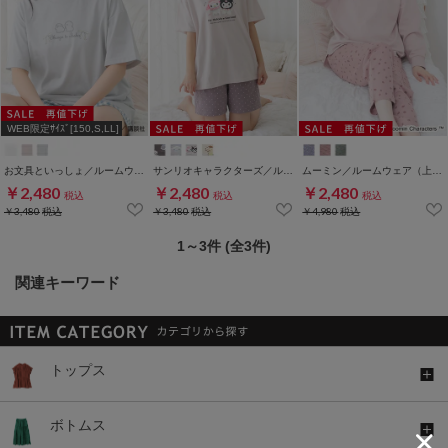
WEB限定ｻｲｽﾞ[150,S,LL]
お文具といっしょ／ルームウェア（上下セット）
サンリオキャラクターズ／ルームウェア（上下セット）
ムーミン／ルームウェア（上下セット）
￥2,480
￥2,480
￥2,480
税込
税込
税込
￥3,480
税込
￥3,480
税込
￥4,980
税込
1～3件 (全3件)
関連キーワード
トップス
ボトムス