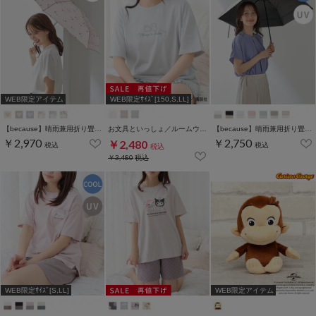
WEB限定アイテム
WEB限定ｻｲｽﾞ[150,S,LL]
【because】晴雨兼用折り畳み傘／トートバッグ付き
お文具といっしょ／ルームウェア（上下セット）
【because】晴雨兼用折り畳み傘／バイカラー
￥2,970
￥2,750
￥2,480
税込
税込
税込
￥3,480
税込
WEB限定ｻｲｽﾞ[S,LL]
WEB限定アイテム