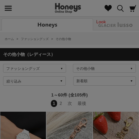
Look
ホーム
>
ファッショングッズ
>
その他小物
その他小物（レディース）
絞り込み
1～60件 (全105件)
1
2
次
最後