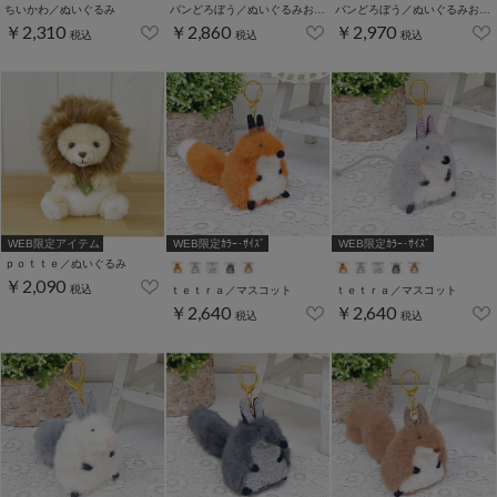
ちいかわ／ぬいぐるみ
パンどろぼう／ぬいぐるみお手玉
パンどろぼう／ぬいぐるみお手玉
￥2,310
￥2,860
￥2,970
税込
税込
税込
WEB限定アイテム
WEB限定ｶﾗｰ･ｻｲｽﾞ
WEB限定ｶﾗｰ･ｻｲｽﾞ
ｐｏｔｔｅ／ぬいぐるみ
￥2,090
税込
ｔｅｔｒａ／マスコット
ｔｅｔｒａ／マスコット
￥2,640
￥2,640
税込
税込