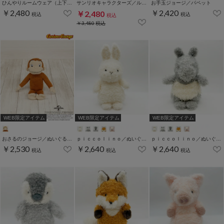
ひんやりルームウェア（上下セット）
サンリオキャラクターズ／ルームウェア（上下セット）
お手玉ジョージ／パペット
￥2,480
￥2,420
￥2,480
税込
税込
税込
￥3,480
税込
WEB限定アイテム
WEB限定アイテム
WEB限定アイテム
おさるのジョージ／ぬいぐるみＳ
ｐｉｃｃｏｌｉｎｏ／ぬいぐるみ
ｐｉｃｃｏｌｉｎｏ／ぬいぐるみ
￥2,530
￥2,640
￥2,640
税込
税込
税込