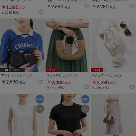
フリル袖ゆるＴシャツ
【股下７０ｃｍ】レギュラーストレート(股下63/66/70cm展開)
快適クールガウチョパンツ
￥2,680
￥2,280
￥1,280
税込
税込
税込
￥1,780
税込
アウトポケットバッグ
スカーフ付カゴバッグ
スクエアトゥサンダル
￥2,980
￥2,480
￥2,280
税込
税込
税込
￥3,480
税込
￥2,680
税込