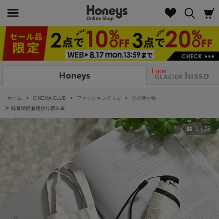
Look
ホーム
>
CINEMA CLUB
>
ファッショングッズ
>
その他小物
>
軽量晴雨兼用折り畳み傘
1 | 28