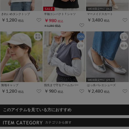
WEB限定ｻｲｽﾞ[3L]
きれいめタンクトップ
半袖コンパクトＴシャツ
マーメイドスカート
￥1,280
￥3,480
￥980
税込
税込
税込
￥1,280
税込
WEB限定ｻｲｽﾞ[25.0]
無地キャップ
指先まで守るアームカバー
はっ水バレエシューズ
￥1,280
￥980
￥2,480
税込
税込
税込
このアイテムを見ている方におすすめ