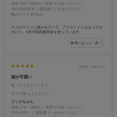
身長:
156～160cm
体型:
ぽっちゃり
年代:
50代前半
普段着ているサイズ:
LL
靴のサイズ:
24.5cm
ネコがラインに描かれていて、アクセントにもなってか
わいい。1年中晴雨兼用傘を使っています。
参考になった
0
【投稿日：2026.7.31】
猫が可愛い
色：アイボリー／ネコ
サイズ感
:ちょうどいい
リックちゃん
身長:
176～180cm
体型:
ぽっちゃり
年代:
60代～
普段着ているサイズ:
LL