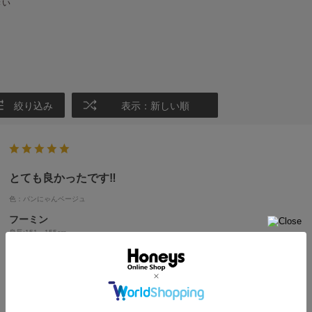
きい
絞り込み
表示：新しい順
とても良かったです‼️
色：パンにゃんベージュ
フーミン
身長:
151～155cm
予想通りのかわいさ！！
孫が大好きなので 頼んだんですが
私も欲しくなりました。
ありがとうございます。