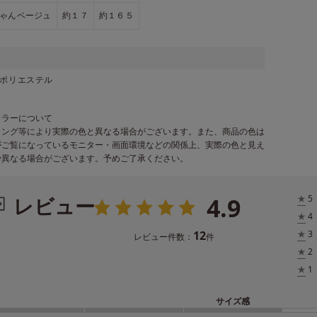
ゃんベージュ
約１７
約１６５
／ポリエステル
カラーについて
ィング等により実際の色と異なる場合がございます。また、商品の色は
がご覧になっているモニター・画面環境などの関係上、実際の色と見え
少異なる場合がございます。予めご了承ください。
4.9
レビュー
★
5
★
4
12
★
3
レビュー件数：
件
★
2
★
1
サイズ感