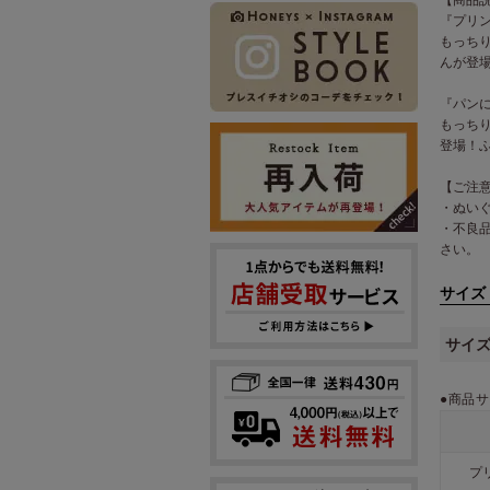
『プリ
もっち
んが登
『パン
もっち
登場！
【ご注
・ぬい
・不良
さい。
サイズ
サイ
●商品サ
プ