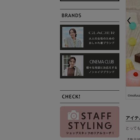
アイテ
とって
【商品