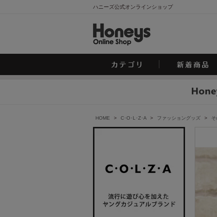
ハニーズ公式オンラインショップ
HOME
>
C･O･L･Z･A
>
ファッショングッズ
>
そ