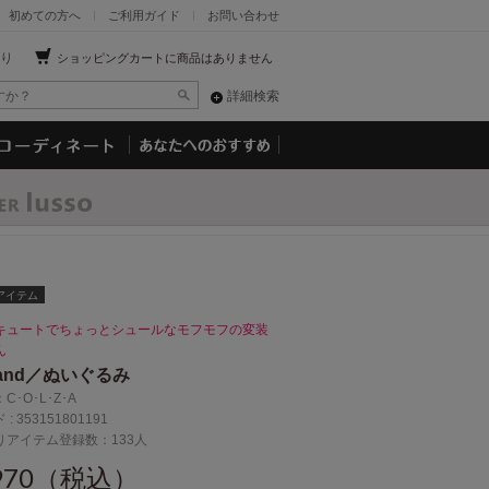
初めての方へ
ご利用ガイド
お問い合わせ
り
ショッピングカートに商品はありません
詳細検索
アイテム
キュートでちょっとシュールなモフモフの変装
ん
sand／ぬいぐるみ
：
C･O･L･Z･A
 :
353151801191
りアイテム登録数：133人
,970（税込）