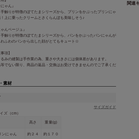
関連
ンにゃん』
り手触りが特徴のぽてたまシリーズから、プリンをかぶったプリンにゃ
場！上に乗ったクリームとさくらんぼも美味しそう♪
にゃんベージュ』
り手触りが特徴のぽてたまシリーズから、パンをかぶったパンにゃんが
ふわふわのパンから出した顔がとてもキュート☆
意事項】
ぐるみの縫製は手作業の為、重さや大きさには個体差があります。
品等でない限り、商品の返品・交換はお受けできませんのでご了承くだ
・素材
ズ
サイズガイド
イズ（cm）
高さ
重量(g)
リンにゃん
約２４
約１７０