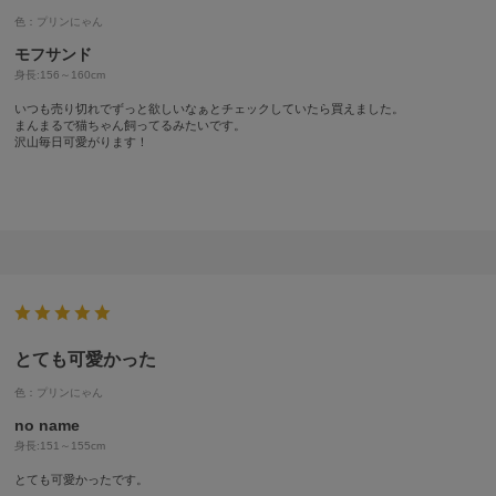
色：プリンにゃん
モフサンド
身長:
156～160cm
いつも売り切れでずっと欲しいなぁとチェックしていたら買えました。
まんまるで猫ちゃん飼ってるみたいです。
沢山毎日可愛がります！
とても可愛かった
色：プリンにゃん
no name
身長:
151～155cm
とても可愛かったです。