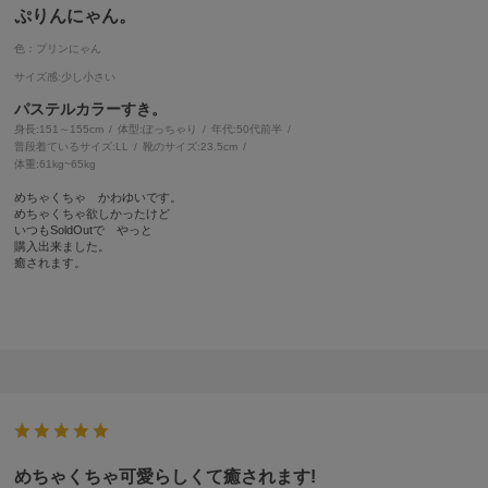
ぷりんにゃん。
色：プリンにゃん
サイズ感
:少し小さい
パステルカラーすき。
身長:
151～155cm
体型:
ぽっちゃり
年代:
50代前半
普段着ているサイズ:
LL
靴のサイズ:
23.5cm
体重:
61kg~65kg
めちゃくちゃ かわゆいです。
めちゃくちゃ欲しかったけど
いつもSoldOutで やっと
購入出来ました。
癒されます。
めちゃくちゃ可愛らしくて癒されます!