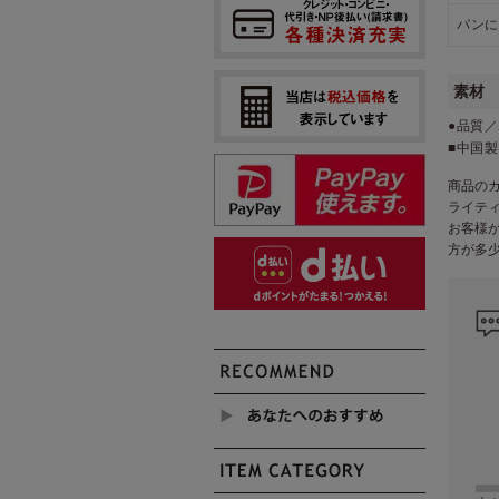
パンに
素材
●品質
■中国製
商品の
ライテ
お客様
方が多