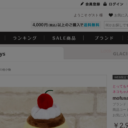
ようこそ ゲスト 様
お気に入
Look
の他小物
WEB限定
とっても
ネコちゃ
mofu
ブランド
商品コード
お気に入
￥2