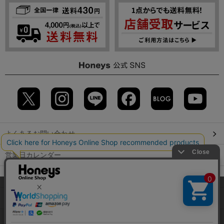
よくあるお問い合わせ
営業日カレンダー
店舗検索
当サイトでは、サイトの利便性向上のため、クッキー(Cookie)を使
用しています。詳しくは「
プライバシーポリシー
」をご覧くださ
GLOBAL GUIDE（海外からご利用のお客様）
い。
会社概要
特定取引に関する表記
個人情報保護方針