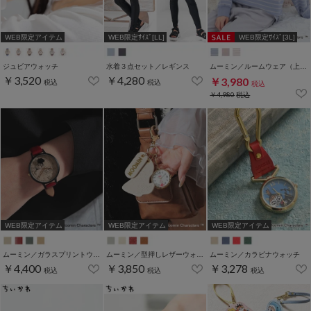
WEB限定アイテム
WEB限定ｻｲｽﾞ[LL]
WEB限定ｻｲｽﾞ[3L]
ジュビアウォッチ
水着３点セット／レギンス
ムーミン／ルームウェア（上下セット）
￥3,520
￥4,280
￥3,980
税込
税込
税込
￥4,980
税込
WEB限定アイテム
WEB限定アイテム
WEB限定アイテム
ムーミン／ガラスプリントウォッチ
ムーミン／型押しレザーウォッチ
ムーミン／カラビナウォッチ
￥4,400
￥3,850
￥3,278
税込
税込
税込