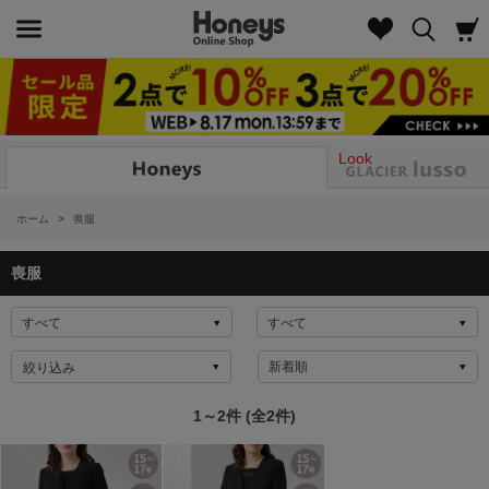
Look
ホーム
>
喪服
喪服
絞り込み
1～2件 (全2件)