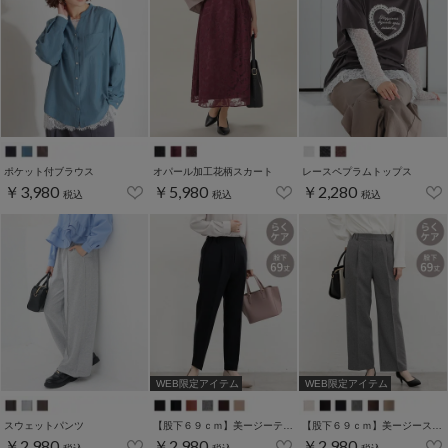
ポケット付ブラウス
オパール加工花柄スカート
レースペプラムトップス
￥3,980
￥5,980
￥2,280
税込
税込
税込
WEB限定アイテム
WEB限定アイテム
スウェットパンツ
【股下６９ｃｍ】美ージーテーパード(股下60/63/66/69cm展開)
【股下６９ｃｍ】美ージーストレート(股下63/66/69cm展開)
￥2,980
￥2,980
￥2,980
税込
税込
税込