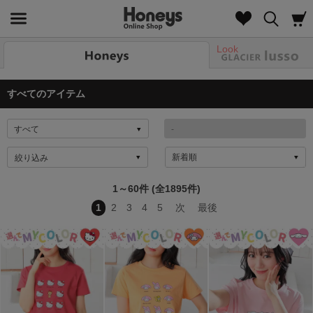
Look
すべてのアイテム
絞り込み
1～60件 (全1895件)
1
2
3
4
5
次
最後