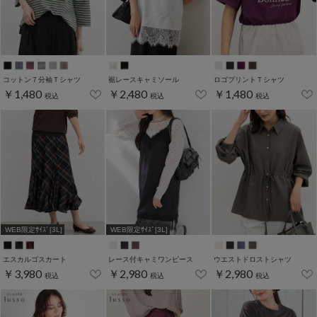
コットン７分袖Ｔシャツ
裾レースキャミソール
ロゴプリントＴシャツ
￥1,480
￥2,480
￥1,480
税込
税込
税込
WEB限定ｻｲｽﾞ[3L]
WEB限定ｻｲｽﾞ[3L]
エスカルゴスカート
レース付キャミワンピース
ウエストドロストシャツ
￥3,980
￥2,980
￥2,980
税込
税込
税込