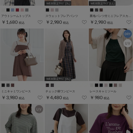
WEB限定ｻｲｽﾞ[3L]
WEB限定ｻｲｽﾞ[LL]
アウトシームトップス
スウェットフレアパンツ
裏地パンツ付ミニフレアスカート
￥1,680
￥2,980
￥2,980
税込
税込
税込
WEB限定ｻｲｽﾞ[3L]
ミニキャミワンピース
チェック柄ワンピース
レースキャミソール
￥3,980
￥4,480
￥980
税込
税込
税込