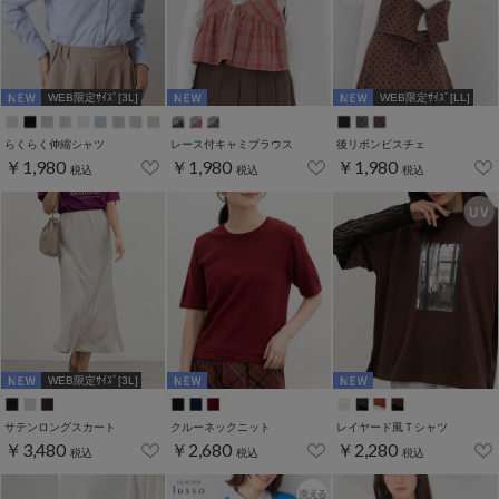
WEB限定ｻｲｽﾞ[3L]
WEB限定ｻｲｽﾞ[LL]
らくらく伸縮シャツ
レース付キャミブラウス
後リボンビスチェ
￥1,980
￥1,980
￥1,980
税込
税込
税込
WEB限定ｻｲｽﾞ[3L]
サテンロングスカート
クルーネックニット
レイヤード風Ｔシャツ
￥3,480
￥2,680
￥2,280
税込
税込
税込