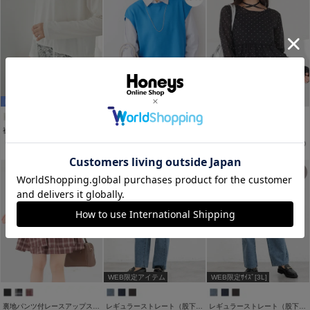
WEB限定ｻｲｽﾞ[3L]
裾レースＴシャツ
ニットベスト
シアーペプラムトップス
￥2,280
￥3,980
￥2,280
税込
税込
税込
WEB限定アイテム
WEB限定ｻｲｽﾞ[3L]
裏地パンツ付レースアップスカート
レギュラーストレート（股下６９ｃｍ）
レギュラーストレート（股下６０ｃｍ）