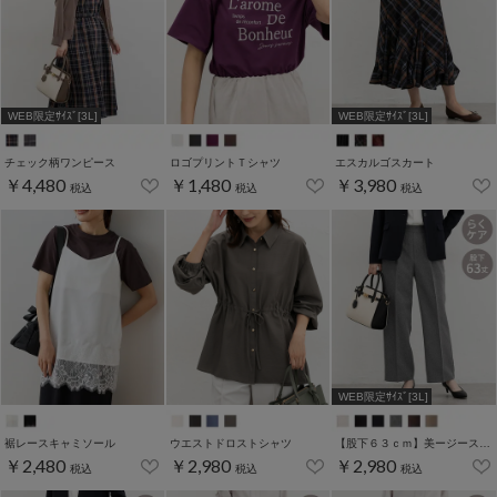
WEB限定ｻｲｽﾞ[3L]
WEB限定ｻｲｽﾞ[3L]
チェック柄ワンピース
ロゴプリントＴシャツ
エスカルゴスカート
￥4,480
￥1,480
￥3,980
税込
税込
税込
WEB限定ｻｲｽﾞ[3L]
裾レースキャミソール
ウエストドロストシャツ
【股下６３ｃｍ】美ージーストレート(股下63/66/69cm展開)
￥2,480
￥2,980
￥2,980
税込
税込
税込