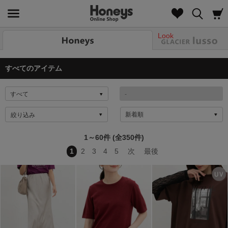
Look
すべてのアイテム
絞り込み
1～60件 (全350件)
1
2
3
4
5
次
最後