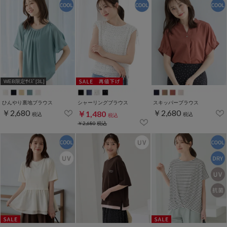
WEB限定ｻｲｽﾞ[3L]
ひんやり裏地ブラウス
シャーリングブラウス
スキッパーブラウス
￥2,680
￥2,680
￥1,480
税込
税込
税込
￥2,680
税込