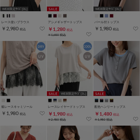
WEB限定ｻｲｽﾞ[3L]
WEB限定ｻｲｽﾞ[3L]
レース使いブラウス
アシメギャザートップス
パール付トップス
￥2,980
￥1,980
￥1,280
税込
税込
税込
￥1,680
税込
WEB限定ｻｲｽﾞ[3L]
裾レースキャミソール
レースレイヤードトップス
配色ヘンリートップス
￥1,980
￥1,980
￥1,480
税込
税込
税込
￥2,480
税込
￥1,980
税込