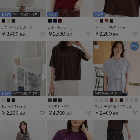
WEB限定ｻｲｽﾞ[3L]
サテンロングスカート
クルーネックニット
レイヤード風Ｔシャツ
￥3,480
￥2,680
￥2,280
税込
税込
税込
WEB限定ｻｲｽﾞ[3L]
WEB限定ｻｲｽﾞ[3L]
裾レースＴシャツ
ベロアトップス
フレンチボウタイブラウス
￥2,280
￥1,780
￥2,480
税込
税込
税込