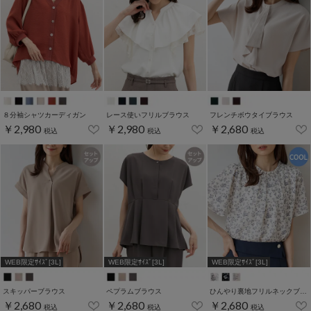
８分袖シャツカーディガン
レース使いフリルブラウス
フレンチボウタイブラウス
￥2,980
￥2,980
￥2,680
税込
税込
税込
WEB限定ｻｲｽﾞ[3L]
WEB限定ｻｲｽﾞ[3L]
WEB限定ｻｲｽﾞ[3L]
スキッパーブラウス
ペプラムブラウス
ひんやり裏地フリルネックブラウス
￥2,680
￥2,680
￥2,680
税込
税込
税込