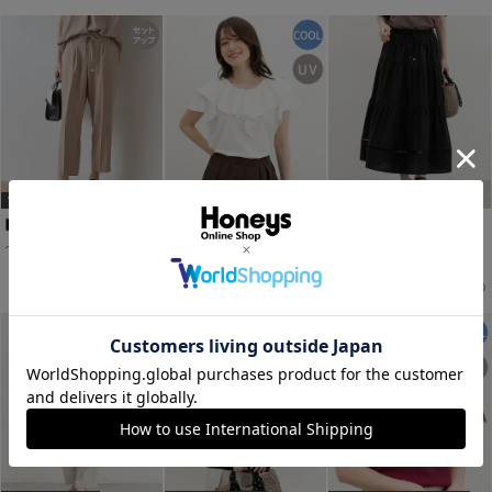
WEB限定ｻｲｽﾞ[3L]
イージーテーパードパンツ
フリルＴシャツ
ティアードスカート
￥2,980
￥1,480
￥2,980
税込
税込
税込
￥1,980
税込
￥3,980
税込