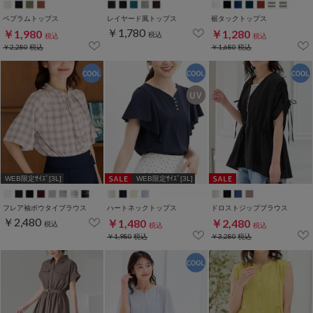
ペプラムトップス
レイヤード風トップス
裾タックトップス
￥1,780
￥1,980
￥1,280
税込
税込
税込
￥2,280
税込
￥1,680
税込
WEB限定ｻｲｽﾞ[3L]
WEB限定ｻｲｽﾞ[3L]
フレア袖ボウタイブラウス
ハートネックトップス
ドロストジップブラウス
￥2,480
￥1,480
￥2,480
税込
税込
税込
￥1,980
税込
￥3,280
税込