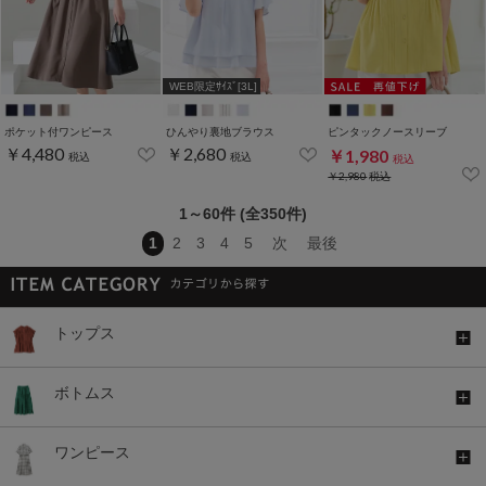
WEB限定ｻｲｽﾞ[3L]
ポケット付ワンピース
ひんやり裏地ブラウス
ピンタックノースリーブ
￥4,480
￥2,680
￥1,980
税込
税込
税込
￥2,980
税込
1～60件 (全350件)
1
2
3
4
5
次
最後
トップス
ボトムス
ワンピース