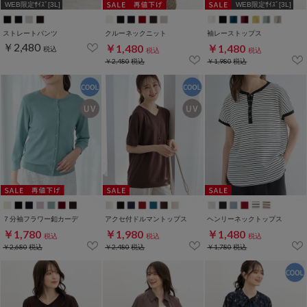
WEB限定ｻｲｽﾞ[3L]
WEB限定ｻｲｽﾞ[3L]
ストレートパンツ
クルーネックニット
袖レーストップス
￥2,480
￥1,480
￥1,480
税込
税込
税込
￥2,480
税込
￥1,980
税込
７分袖フラワー釦カーデ
アクセ付ドルマントップス
ヘンリーネックトップス
￥1,780
￥1,980
￥1,480
税込
税込
税込
￥2,680
税込
￥2,480
税込
￥1,780
税込