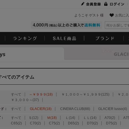
ようこそ ゲスト 様
お気に入
Look
すべてのアイテム
：
すべて
～￥９９９(18)
￥１,０００～￥１,９９９(125)
￥２,０
￥３,０００～(37)
ンド：
すべて
GLACIER(18)
CINEMA CLUB(88)
GLACIER lusso(4)
ズ：
すべて
Ｓ(12)
Ｍ(18)
Ｌ(14)
ＬＬ(14)
A70(2)
A75
C65(2)
C70(2)
C75(2)
D65(2)
D70(2)
D75(2)