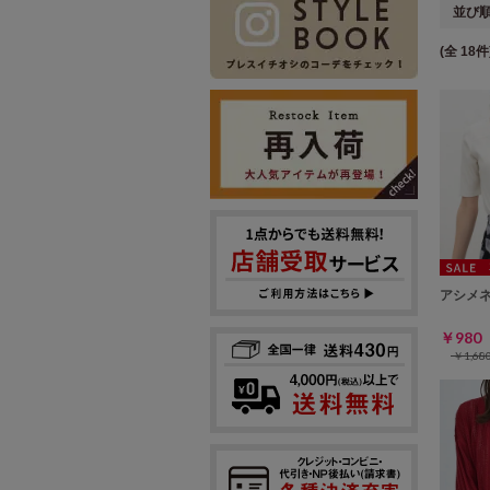
並び
(全 18件
アシメ
￥98
￥1,6