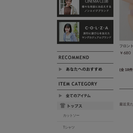
フロン
￥68
(全 18件
最近見
カットソー
Tシャツ