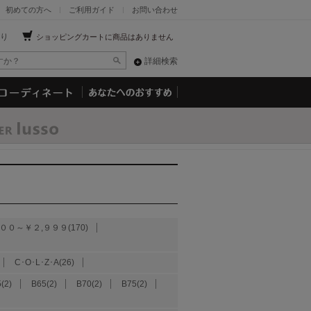
初めての方へ
ご利用ガイド
お問い合わせ
り
ショッピングカートに商品はありません
詳細検索
００～￥２,９９９(170)
C･O･L･Z･A(26)
(2)
B65(2)
B70(2)
B75(2)