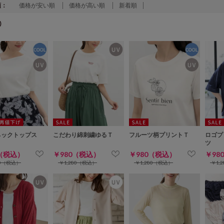
順：
価格が安い順
価格が高い順
新着順
)
ネックトップス
こだわり綿刺繍ゆるＴ
フルーツ柄プリントＴ
ロゴプ
ツ
0（税込）
￥980（税込）
￥980（税込）
￥98
80（税込）
￥1,280（税込）
￥1,280（税込）
￥1,