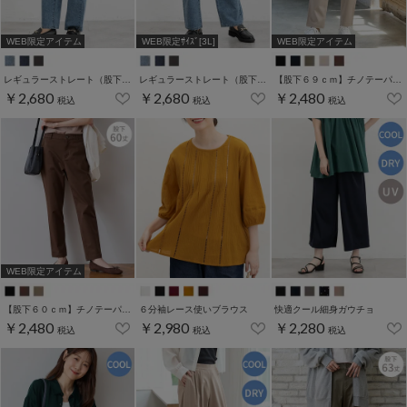
WEB限定アイテム
WEB限定ｻｲｽﾞ[3L]
WEB限定アイテム
レギュラーストレート（股下６９ｃｍ）
レギュラーストレート（股下６０ｃｍ）
【股下６９ｃｍ】チノテーパード(股下60/63/66/69cm展開)
￥2,680
￥2,680
￥2,480
税込
税込
税込
WEB限定アイテム
【股下６０ｃｍ】チノテーパード(股下60/63/66/69cm展開)
６分袖レース使いブラウス
快適クール細身ガウチョ
￥2,480
￥2,980
￥2,280
税込
税込
税込