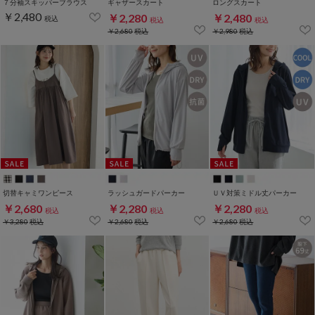
７分袖スキッパーブラウス
ギャザースカート
ロングスカート
￥2,480
￥2,280
￥2,480
税込
税込
税込
￥2,680
税込
￥2,980
税込
切替キャミワンピース
ラッシュガードパーカー
ＵＶ対策ミドル丈パーカー
￥2,680
￥2,280
￥2,280
税込
税込
税込
￥3,280
税込
￥2,680
税込
￥2,680
税込