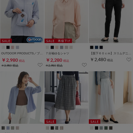
OUTDOOR PRODUCTS／ブルゾン
７分袖ゆるシャツ
【股下６０ｃｍ】スリムデニムスキニー(股下60/63/66/69/72/75cm展開)
￥2,480
￥2,980
￥2,280
税込
税込
税込
￥3,980
税込
￥2,980
税込