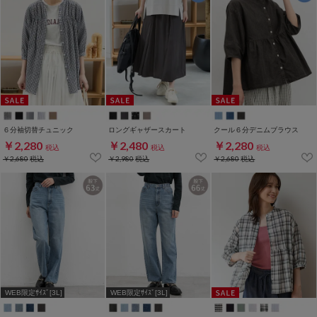
６分袖切替チュニック
ロングギャザースカート
クール６分デニムブラウス
￥2,280
￥2,480
￥2,280
税込
税込
税込
￥2,680
税込
￥2,980
税込
￥2,680
税込
WEB限定ｻｲｽﾞ[3L]
WEB限定ｻｲｽﾞ[3L]