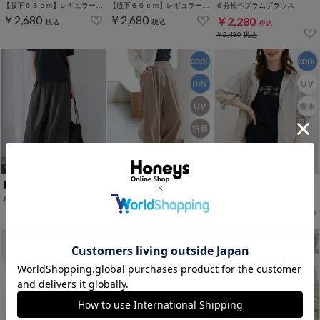
【股下６３ｃｍ】レギュラーストレート(股下63/66/70cm展開)
【股下６６ｃｍ】レギュラーストレート(股下63/66/70cm展開)
６分袖ペプラムブラウス
￥2,680
￥2,680
￥2,280
税込
税込
税込
￥2,480
税込
WEB限定ｻｲｽﾞ[3L]
WEB限定ｻｲｽﾞ[3L]
ロングガウチョパンツ
大人のストレートパンツ
快適クールブルゾン
￥2,480
￥2,480
￥2,980
税込
税込
税込