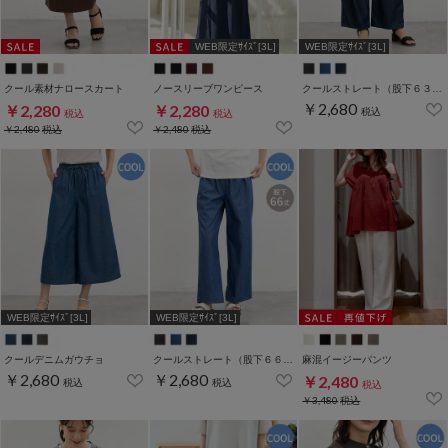
WEB限定ｻｲｽﾞ[3L]
WEB限定ｻｲｽﾞ[3L]
クール素材ナロースカート
ノースリーブワンピース
クールストレート（股下６３ｃｍ）
￥2,680
￥2,280
￥2,280
税込
税込
税込
￥2,480
税込
￥2,480
税込
WEB限定ｻｲｽﾞ[3L]
WEB限定ｻｲｽﾞ[3L]
クールデニムガウチョ
クールストレート（股下６６ｃｍ）
麻混イージーパンツ
￥2,680
￥2,680
￥2,480
税込
税込
税込
￥3,480
税込