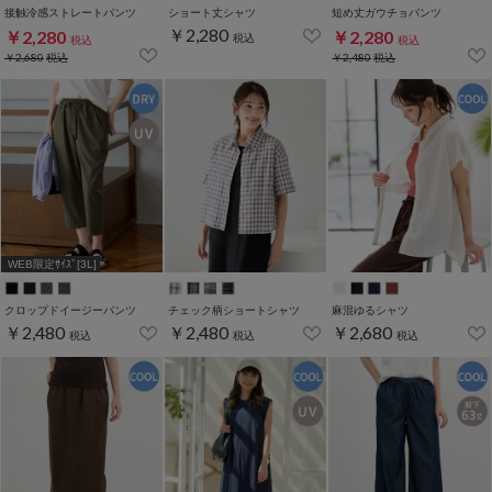
接触冷感ストレートパンツ
ショート丈シャツ
短め丈ガウチョパンツ
￥2,280
￥2,280
￥2,280
税込
税込
税込
￥2,680
税込
￥2,480
税込
WEB限定ｻｲｽﾞ[3L]
クロップドイージーパンツ
チェック柄ショートシャツ
麻混ゆるシャツ
￥2,480
￥2,480
￥2,680
税込
税込
税込