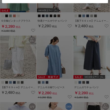
WEB限定ｻｲｽﾞ[3L]
６分袖ピンタックブラウス
快適クールガウチョパンツ
【股下６６ｃｍ】デニムイージーパンツ(股下66/69cm展開)
￥2,280
￥2,480
￥2,280
税込
税込
税込
￥2,680
税込
WEB限定ｻｲｽﾞ[3L]
【股下６９ｃｍ】デニムイージーパンツ(股下66/69cm展開)
デニム６分袖ワンピース
デニムガウチョパンツ
￥2,480
￥2,280
￥2,280
税込
税込
税込
￥3,280
税込
￥2,680
税込