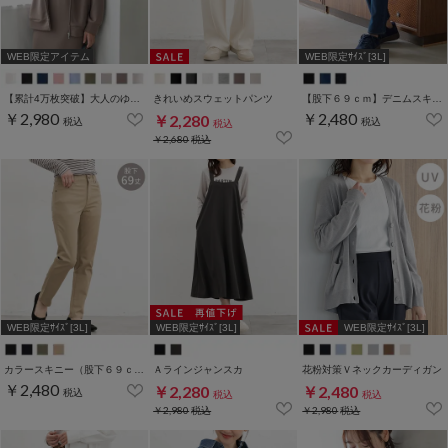
WEB限定アイテム
WEB限定ｻｲｽﾞ[3L]
【累計4万枚突破】大人のゆるジップパーカー
きれいめスウェットパンツ
【股下６９ｃｍ】デニムスキニー(股下60/63/66/69/72/75cm展開)
￥2,980
￥2,480
￥2,280
税込
税込
税込
￥2,680
税込
WEB限定ｻｲｽﾞ[3L]
WEB限定ｻｲｽﾞ[3L]
WEB限定ｻｲｽﾞ[3L]
カラースキニー（股下６９ｃｍ）
Ａラインジャンスカ
花粉対策Ｖネックカーディガン
￥2,480
￥2,280
￥2,480
税込
税込
税込
￥2,980
税込
￥2,980
税込