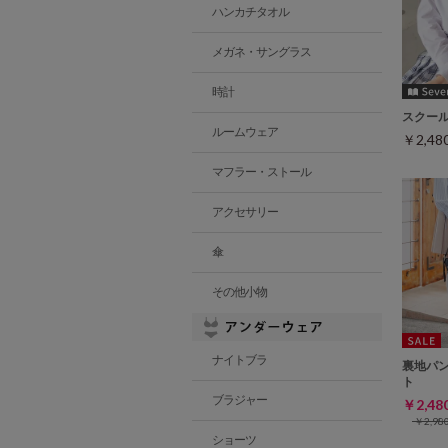
ハンカチタオル
メガネ・サングラス
時計
スクー
ルームウェア
￥2,4
マフラー・ストール
アクセサリー
傘
その他小物
ナイトブラ
裏地パ
ト
ブラジャー
￥2,4
￥2,9
ショーツ