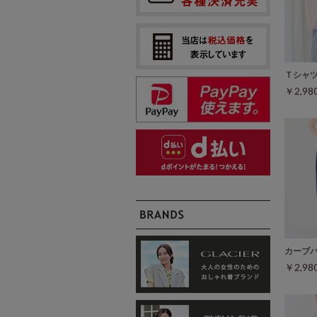
Ｔシャ
￥2,9
カーブ
￥2,9