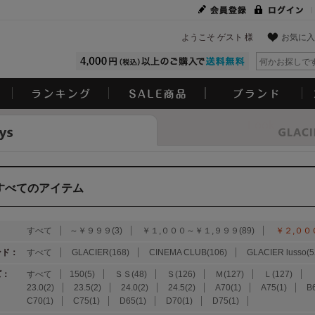
ようこそ ゲスト 様
お気に入
Look
すべてのアイテム
：
すべて
～￥９９９(3)
￥１,０００～￥１,９９９(89)
￥２,００
ンド：
すべて
GLACIER(168)
CINEMA CLUB(106)
GLACIER lusso(5
ズ：
すべて
150(5)
ＳＳ(48)
Ｓ(126)
Ｍ(127)
Ｌ(127)
23.0(2)
23.5(2)
24.0(2)
24.5(2)
A70(1)
A75(1)
B
C70(1)
C75(1)
D65(1)
D70(1)
D75(1)