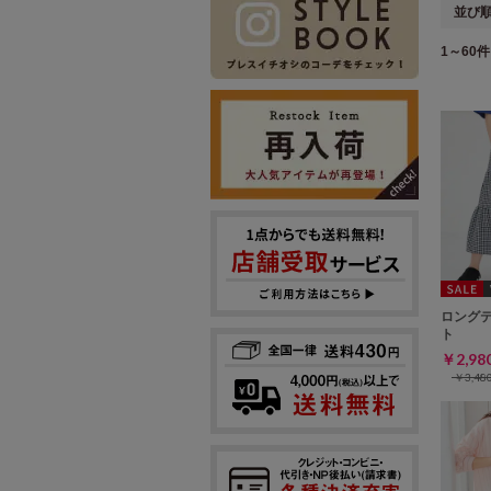
並び
1～60件 
ロング
ト
￥2,9
￥3,4