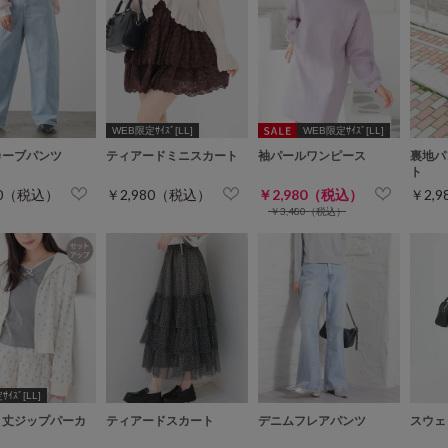
WEB限定ｻｲｽﾞ[LL]
WEB限定ｻｲｽﾞ[LL]
カーブパンツ
ティアードミニスカート
袖パールワンピース
裏地パ
ト
80（税込）
￥2,980（税込）
￥2,980（税込）
￥2,
￥3,480（税込）
ｲｽﾞ[LL]
ト丈ジップパーカ
ティアードスカート
デニムフレアパンツ
スウェ