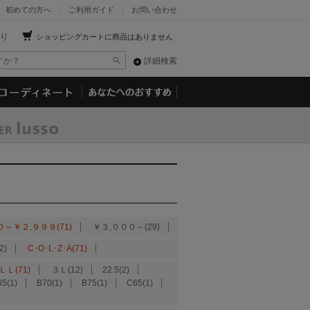
初めての方へ
ご利用ガイド
お問い合わせ
り
ショッピングカートに商品はありません
詳細検索
０～￥２,９９９(71)
￥３,０００～(29)
2)
C･O･L･Z･A(71)
ＬＬ(71)
３Ｌ(12)
22.5(2)
65(1)
B70(1)
B75(1)
C65(1)