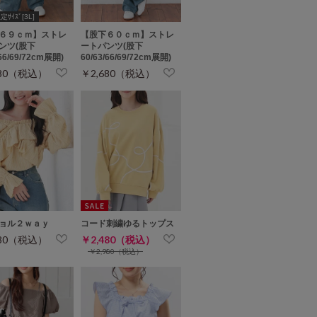
ｻｲｽﾞ[3L]
６９ｃｍ】ストレ
【股下６０ｃｍ】ストレ
ンツ(股下
ートパンツ(股下
/66/69/72cm展開)
60/63/66/69/72cm展開)
680（税込）
￥2,680（税込）
ョル２ｗａｙ
コード刺繍ゆるトップス
480（税込）
￥2,480（税込）
￥2,980（税込）