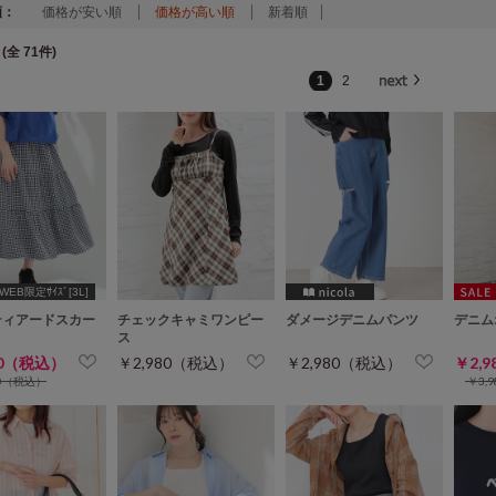
順：
価格が安い順
価格が高い順
新着順
(全 71件)
1
2
WEB限定ｻｲｽﾞ[3L]
ティアードスカー
チェックキャミワンピー
ダメージデニムパンツ
デニム
ス
80（税込）
￥2,980（税込）
￥2,980（税込）
￥2,
80（税込）
￥3,