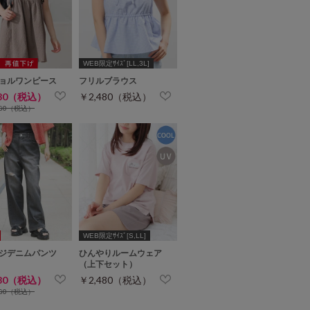
WEB限定ｻｲｽﾞ[LL,3L]
ョルワンピース
フリルブラウス
480（税込）
￥2,480（税込）
980（税込）
WEB限定ｻｲｽﾞ[S,LL]
ジデニムパンツ
ひんやりルームウェア
（上下セット）
480（税込）
￥2,480（税込）
980（税込）