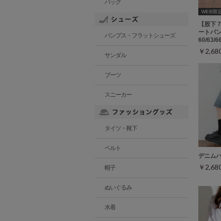
バッグ
WEB限
【股下
ートパン
パンプス・フラットシューズ
60/63/
￥2,6
サンダル
ブーツ
スニーカー
タイツ・靴下
ベルト
デニム
￥2,6
帽子
ぬいぐるみ
水着