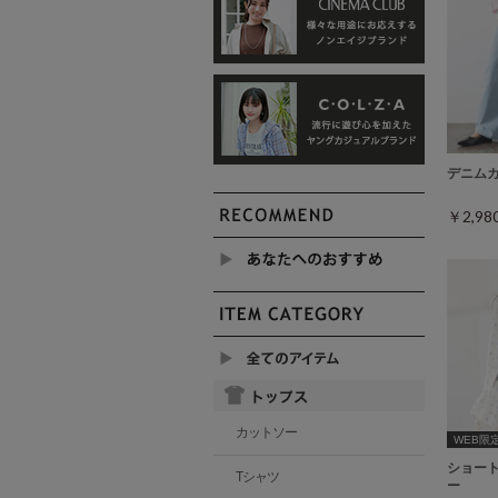
デニム
￥2,9
カットソー
WEB限定ｻ
ショー
Tシャツ
ー