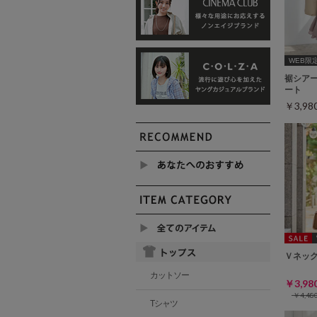
WEB限定ｻ
裾シア
ート
￥3,9
Ｖネッ
カットソー
￥3,9
￥4,4
Tシャツ