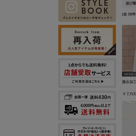
並び
(全 39件
WEB限定ｻ
撥水加
￥7,9