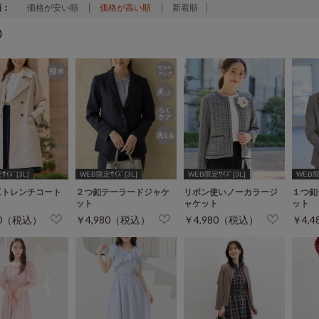
順：
価格が安い順
価格が高い順
新着順
)
ｲｽﾞ[3L]
WEB限定ｻｲｽﾞ[3L]
WEB限定ｻｲｽﾞ[3L]
WEB限定
工トレンチコート
２つ釦テーラードジャケ
リボン使いノーカラージ
１つ釦
ット
ャケット
ット
00（税込）
￥4,980（税込）
￥4,980（税込）
￥4,