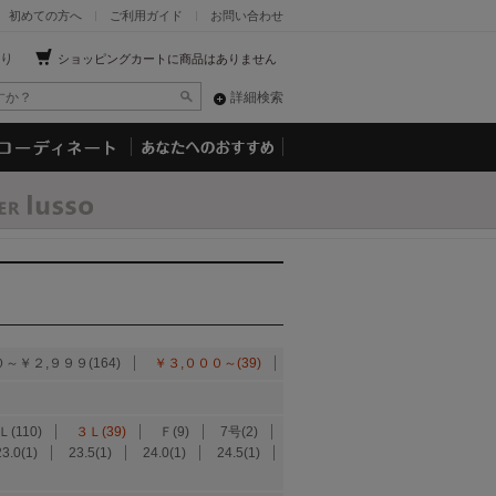
初めての方へ
ご利用ガイド
お問い合わせ
り
ショッピングカートに商品はありません
詳細検索
～￥２,９９９(164)
￥３,０００～(39)
Ｌ(110)
３Ｌ(39)
Ｆ(9)
7号(2)
23.0(1)
23.5(1)
24.0(1)
24.5(1)