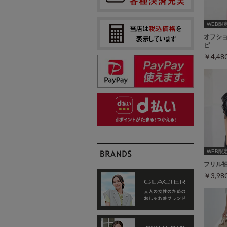
WEB限定ｻ
オフシ
ピ
￥4,4
WEB限定ｻ
フリル
￥3,9