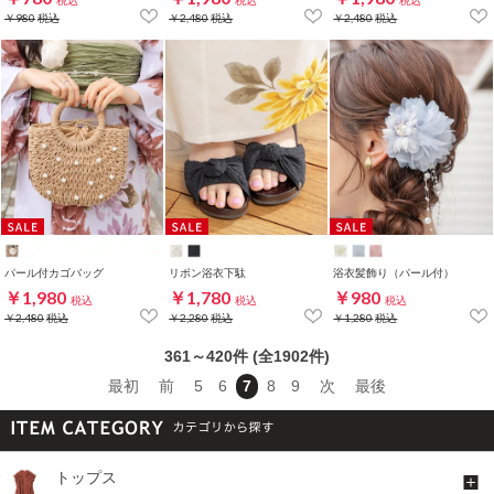
税込
税込
税込
￥980
税込
￥2,480
税込
￥2,480
税込
パール付カゴバッグ
リボン浴衣下駄
浴衣髪飾り（パール付）
￥1,980
￥1,780
￥980
税込
税込
税込
￥2,480
税込
￥2,280
税込
￥1,280
税込
361～420件 (全1902件)
最初
前
5
6
7
8
9
次
最後
トップス