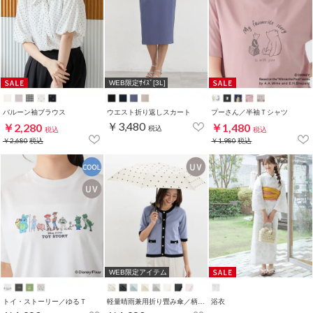
WEB限定ｻｲｽﾞ[3L]
バルーン袖ブラウス
ウエスト折り返しスカート
プーさん／半袖Ｔシャツ
￥3,480
￥2,280
￥1,480
税込
税込
税込
￥2,680
税込
￥1,980
税込
WEB限定アイテム
トイ・ストーリー／ゆるＴ
軽量晴雨兼用折り畳み傘／柄フリル
浴衣