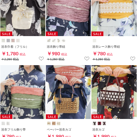
浴衣巾着（フリル）
浴衣飾り帯紐
浴衣レース飾り帯紐
￥1,780
￥980
￥780
税込
税込
税込
￥2,280
税込
￥1,280
税込
￥1,280
税込
浴衣フリル飾り帯
ペーパー浴衣カゴ
浴衣カゴ
￥780
￥1,980
￥1,980