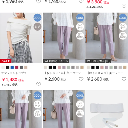
￥1,980
￥1,980
￥3,980
税込
税込
税込
￥4,980
税込
WEB限定アイテム
WEB限定ｻｲｽﾞ[3L]
オフショルトップス
【股下６９ｃｍ】美ージーテーパード(股下60/63/66/69cm展開)
【股下６０ｃｍ】美ージーテーパード(股下60/63/66/69cm展開)
￥2,680
￥2,680
￥1,480
税込
税込
税込
￥1,980
税込