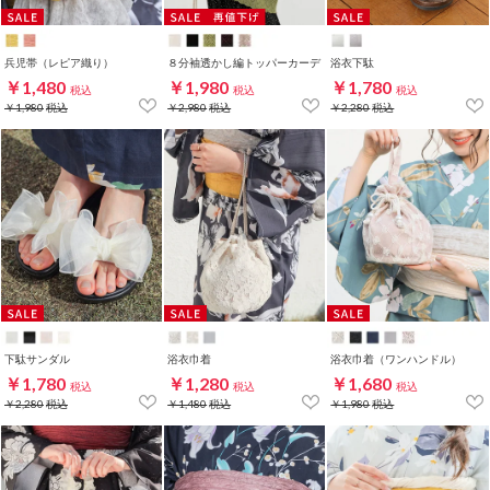
兵児帯（レピア織り）
８分袖透かし編トッパーカーデ
浴衣下駄
￥1,480
￥1,980
￥1,780
税込
税込
税込
￥1,980
税込
￥2,980
税込
￥2,280
税込
下駄サンダル
浴衣巾着
浴衣巾着（ワンハンドル）
￥1,780
￥1,280
￥1,680
税込
税込
税込
￥2,280
税込
￥1,480
税込
￥1,980
税込