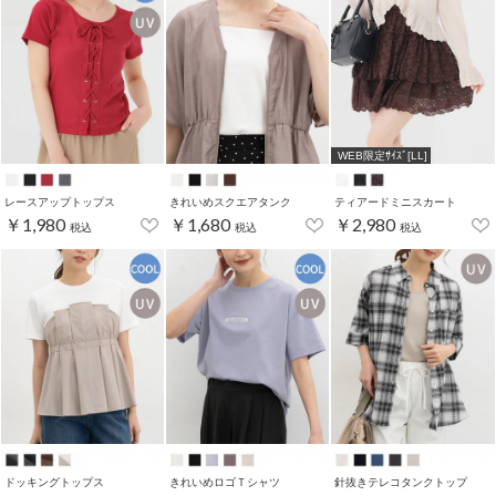
WEB限定ｻｲｽﾞ[LL]
レースアップトップス
きれいめスクエアタンク
ティアードミニスカート
￥1,980
￥1,680
￥2,980
税込
税込
税込
ドッキングトップス
きれいめロゴＴシャツ
針抜きテレコタンクトップ