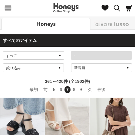
Look
すべてのアイテム
絞り込み
361～420件 (全1902件)
最初
前
5
6
7
8
9
次
最後