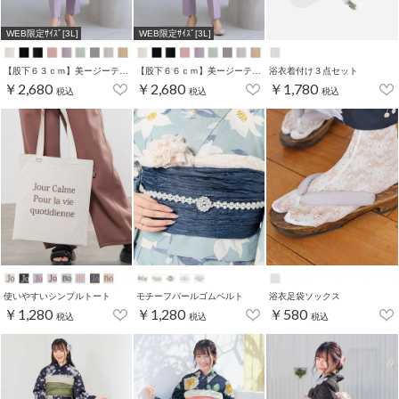
WEB限定ｻｲｽﾞ[3L]
WEB限定ｻｲｽﾞ[3L]
【股下６３ｃｍ】美ージーテーパード(股下60/63/66/69cm展開)
【股下６６ｃｍ】美ージーテーパード(股下60/63/66/69cm展開)
浴衣着付け３点セット
￥2,680
￥2,680
￥1,780
税込
税込
税込
使いやすいシンプルトート
モチーフパールゴムベルト
浴衣足袋ソックス
￥1,280
￥1,280
￥580
税込
税込
税込