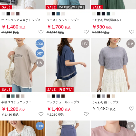
WEB限定ｻｲｽﾞ[3L]
オフショル２ｗａｙトップス
ウエストタックトップス
こだわり綿刺繍ゆるＴ
￥1,480
￥1,780
￥980
税込
税込
税込
￥1,980
税込
￥2,280
税込
￥1,280
税込
半袖ロゴチュニックＴ
バックチュールトップス
ふんわり袖トップス
￥1,480
￥1,280
￥1,480
税込
税込
税込
￥1,480
税込
￥2,280
税込