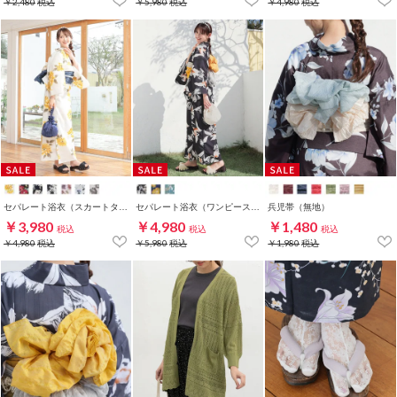
￥2,480
税込
￥5,980
税込
￥4,980
税込
セパレート浴衣（スカートタイプ）
セパレート浴衣（ワンピースタイプ）
兵児帯（無地）
￥3,980
￥4,980
￥1,480
税込
税込
税込
￥4,980
税込
￥5,980
税込
￥1,980
税込