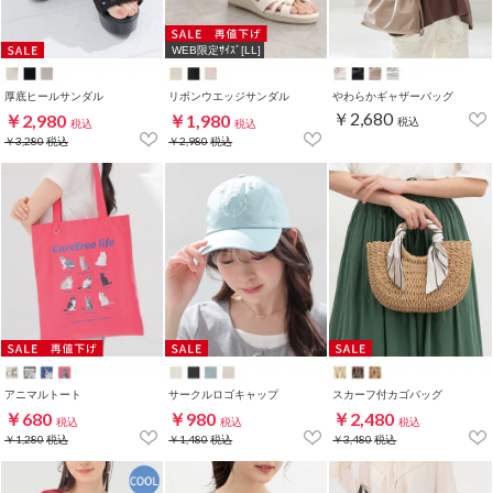
WEB限定ｻｲｽﾞ[LL]
厚底ヒールサンダル
リボンウエッジサンダル
やわらかギャザーバッグ
￥2,680
￥2,980
￥1,980
税込
税込
税込
￥3,280
税込
￥2,980
税込
アニマルトート
サークルロゴキャップ
スカーフ付カゴバッグ
￥680
￥980
￥2,480
税込
税込
税込
￥1,280
税込
￥1,480
税込
￥3,480
税込