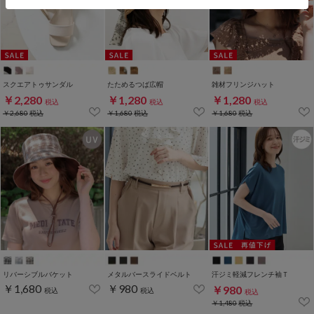
スクエアトゥサンダル
たためるつば広帽
雑材フリンジハット
￥2,280
￥1,280
￥1,280
税込
税込
税込
￥2,680
税込
￥1,680
税込
￥1,680
税込
リバーシブルバケット
メタルバースライドベルト
汗ジミ軽減フレンチ袖Ｔ
￥1,680
￥980
￥980
税込
税込
税込
￥1,480
税込