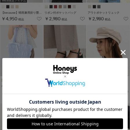
WEB限定アイテム
【because】晴雨兼用折り畳み傘／おでかけキャット
リボン付ポケットバッグ
アウトポケットリュック
￥4,950
￥2,980
￥2,980
税込
税込
税込
ギャザートート
ナローストラップサンダル
ベルト使いキャスケット
￥2,280
￥1,680
￥1,980
税込
税込
税込
￥2,680
税込