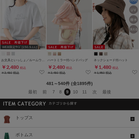
WEB限定ｻｲｽﾞ[150,S,LL]
お文具といっしょ／ルームウェア（上下セット）
ハートミラー付ハンドバッグ
ネックシェード付ハット
￥2,480
￥2,480
￥1,480
税込
税込
税込
￥3,480
税込
￥3,480
税込
￥1,980
税込
481～540件 (全1895件)
最初
前
7
8
9
10
11
次
最後
トップス
ボトムス