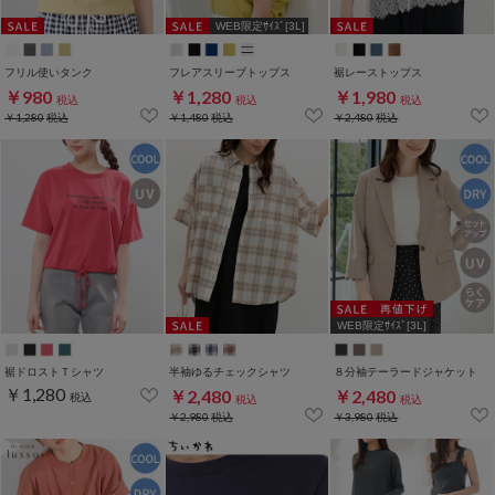
WEB限定ｻｲｽﾞ[3L]
フリル使いタンク
フレアスリーブトップス
裾レーストップス
￥980
￥1,280
￥1,980
税込
税込
税込
￥1,280
税込
￥1,480
税込
￥2,480
税込
WEB限定ｻｲｽﾞ[3L]
裾ドロストＴシャツ
半袖ゆるチェックシャツ
８分袖テーラードジャケット
￥1,280
￥2,480
￥2,480
税込
税込
税込
￥2,980
税込
￥3,980
税込