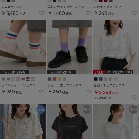
３ｗａｙバッグ
涼しいナイトブラ／レース
スカラップソックス
￥3,480
￥1,480
￥260
税込
税込
税込
WEB限定ｻｲｽﾞ[3L]
ラインショートソックス
ショート丈リブソックス
金釦Ｖネックブラウス
￥260
￥260
￥2,280
税込
税込
税込
￥2,680
税込