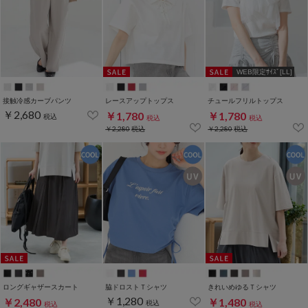
WEB限定ｻｲｽﾞ[LL]
接触冷感カーブパンツ
レースアップトップス
チュールフリルトップス
￥2,680
￥1,780
￥1,780
税込
税込
税込
￥2,280
税込
￥2,280
税込
ロングギャザースカート
脇ドロストＴシャツ
きれいめゆるＴシャツ
￥1,280
￥2,480
￥1,480
税込
税込
税込