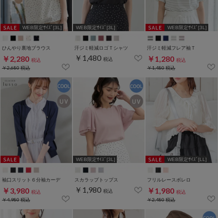
WEB限定ｻｲｽﾞ[3L]
WEB限定ｻｲｽﾞ[3L]
WEB限定ｻｲｽﾞ[3L]
ひんやり裏地ブラウス
汗ジミ軽減ロゴＴシャツ
汗ジミ軽減フレア袖Ｔ
￥1,480
￥2,280
￥1,280
税込
税込
税込
￥2,680
税込
￥1,480
税込
WEB限定ｻｲｽﾞ[3L]
WEB限定ｻｲｽﾞ[LL]
袖口スリット６分袖カーデ
スカラップトップス
フリルレースボレロ
￥1,980
￥3,980
￥1,980
税込
税込
税込
￥4,980
税込
￥2,480
税込