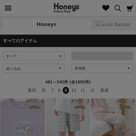
Look
すべてのアイテム
絞り込み
481～540件 (全1895件)
最初
前
7
8
9
10
11
次
最後