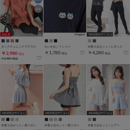
WEB限定ｻｲｽﾞ[LL]
タックチュニックブラウス
ちいかわ／Ｔシャツ
水着３点セット／レギンス
￥1,780
￥4,280
￥2,980
税込
税込
税込
￥3,980
税込
WEB限定ｻｲｽﾞ[LL]
WEB限定ｻｲｽﾞ[LL]
WEB限定ｻｲｽﾞ[LL]
水着２点セット／肩リボン
水着２点セット／後リボン
水着３点セット／シアー