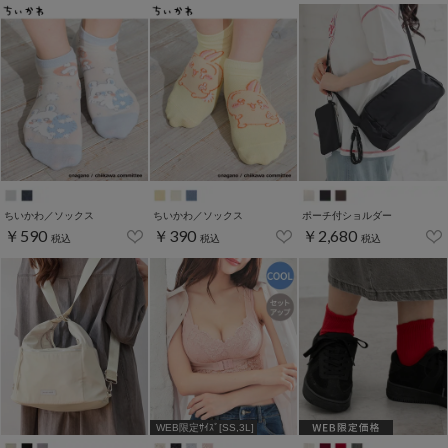
ちいかわ／ソックス
ちいかわ／ソックス
ポーチ付ショルダー
￥590
￥390
￥2,680
税込
税込
税込
WEB限定ｻｲｽﾞ[SS,3L]