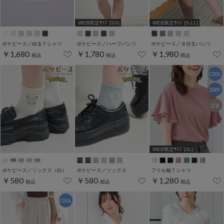
WEB限定ｻｲｽﾞ[SS]
WEB限定ｻｲｽﾞ[S,LL]
ポケピース／ゆるＴシャツ
ポケピース／ハーフパンツ
ポケピース／８分丈パンツ
￥1,680
￥1,780
￥1,980
税込
税込
税込
WEB限定ｻｲｽﾞ[3L]
ポケピース／ソックス（白）
ポケピース／ソックス
フリル袖Ｔシャツ
￥580
￥580
￥1,280
税込
税込
税込