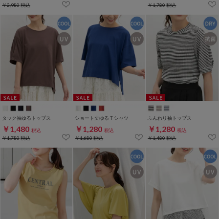
￥2,980
税込
￥1,780
税込
タック袖ゆるトップス
ショート丈ゆるＴシャツ
ふんわり袖トップス
￥1,480
￥1,280
￥1,280
税込
税込
税込
￥1,780
税込
￥1,680
税込
￥1,480
税込