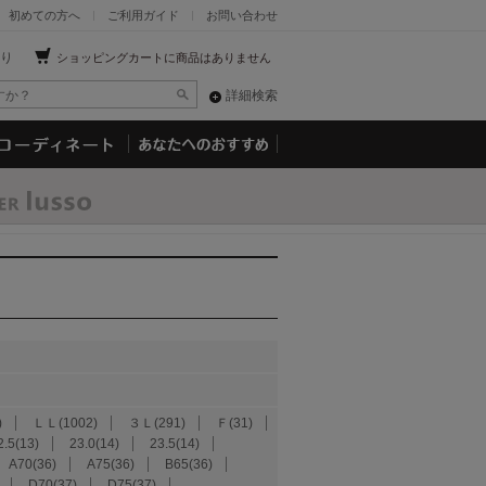
初めての方へ
ご利用ガイド
お問い合わせ
り
ショッピングカートに商品はありません
詳細検索
)
ＬＬ(1002)
３Ｌ(291)
Ｆ(31)
2.5(13)
23.0(14)
23.5(14)
A70(36)
A75(36)
B65(36)
D70(37)
D75(37)