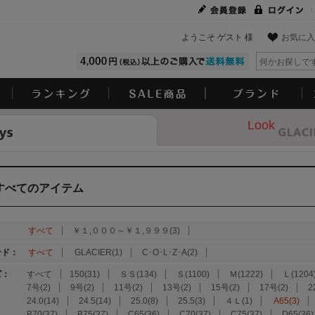
ようこそ ゲスト 様
お気に入
Look
すべてのアイテム
：
すべて
￥１,０００～￥１,９９９(3)
ンド：
すべて
GLACIER(1)
C･O･L･Z･A(2)
ズ：
すべて
150(31)
ＳＳ(134)
Ｓ(1100)
Ｍ(1222)
Ｌ(1204
7号(2)
9号(2)
11号(2)
13号(2)
15号(2)
17号(2)
2
24.0(14)
24.5(14)
25.0(8)
25.5(3)
４Ｌ(1)
A65(3)
B70(37)
B75(37)
C65(36)
C70(37)
C75(37)
D65(36)