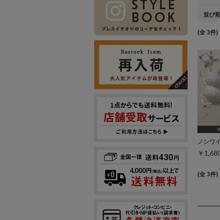
並び
(全 3件)
[A75,
ノンワ
￥1,6
(全 3件)