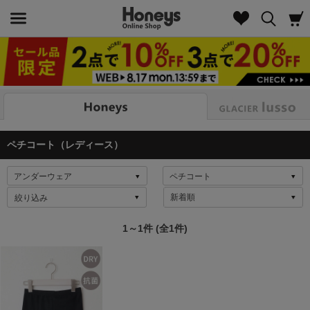
Look
ペチコート（レディース）
絞り込み
1～1件 (全1件)