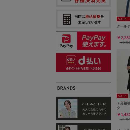
クール
￥2,2
￥3,4
７分袖
ク
￥1,4
￥1,9