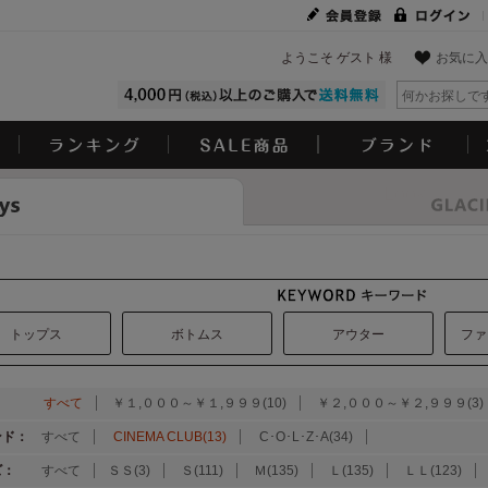
ようこそ ゲスト 様
お気に入
Look
トップス
ボトムス
アウター
ファ
：
すべて
￥１,０００～￥１,９９９(10)
￥２,０００～￥２,９９９(3)
ンド：
すべて
CINEMA CLUB(13)
C･O･L･Z･A(34)
ズ：
すべて
ＳＳ(3)
Ｓ(111)
Ｍ(135)
Ｌ(135)
ＬＬ(123)