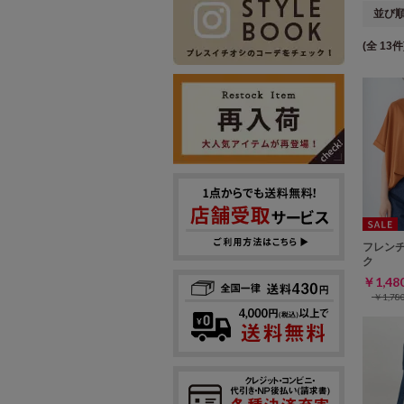
並び
(全 13件
フレン
ク
￥1,4
￥1,7