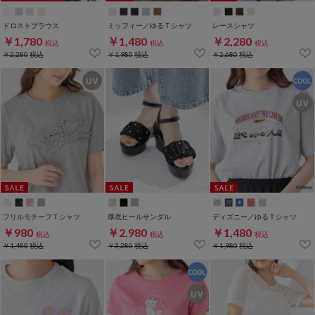
ドロストブラウス
ミッフィー／ゆるＴシャツ
レースシャツ
￥1,780
￥1,480
￥2,280
税込
税込
税込
￥2,280
税込
￥1,980
税込
￥2,680
税込
フリルモチーフＴシャツ
厚底ヒールサンダル
ディズニー／ゆるＴシャツ
￥980
￥2,980
￥1,480
税込
税込
税込
￥1,480
税込
￥3,280
税込
￥1,980
税込