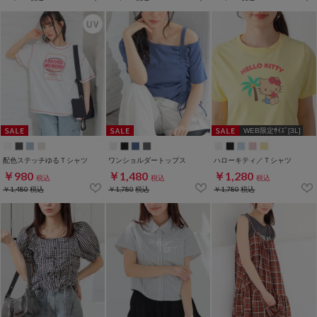
WEB限定ｻｲｽﾞ[3L]
配色ステッチゆるＴシャツ
ワンショルダートップス
ハローキティ／Ｔシャツ
￥980
￥1,480
￥1,280
税込
税込
税込
￥1,480
税込
￥1,780
税込
￥1,780
税込