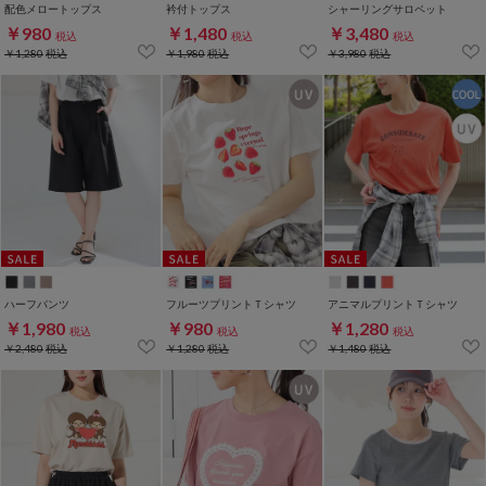
配色メロートップス
衿付トップス
シャーリングサロペット
￥980
￥1,480
￥3,480
税込
税込
税込
￥1,280
税込
￥1,980
税込
￥3,980
税込
ハーフパンツ
フルーツプリントＴシャツ
アニマルプリントＴシャツ
￥1,980
￥980
￥1,280
税込
税込
税込
￥2,480
税込
￥1,280
税込
￥1,480
税込