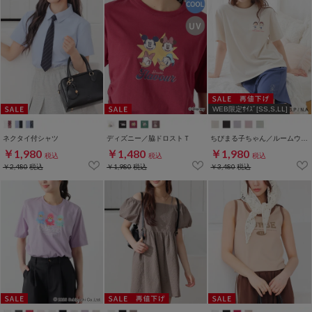
WEB限定ｻｲｽﾞ[SS,S,LL]
ネクタイ付シャツ
ディズニー／脇ドロストＴ
ちびまる子ちゃん／ルームウェア（上下セット）
￥1,980
￥1,480
￥1,980
税込
税込
税込
￥2,480
税込
￥1,980
税込
￥3,480
税込