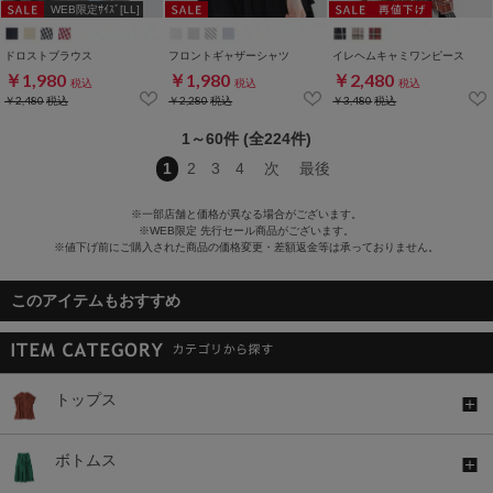
WEB限定ｻｲｽﾞ[LL]
ドロストブラウス
フロントギャザーシャツ
イレヘムキャミワンピース
￥1,980
￥1,980
￥2,480
税込
税込
税込
￥2,480
税込
￥2,280
税込
￥3,480
税込
1～60件 (全224件)
1
2
3
4
次
最後
※一部店舗と価格が異なる場合がございます。
※WEB限定 先行セール商品がございます。
※値下げ前にご購入された商品の価格変更・差額返金等は承っておりません。
このアイテムもおすすめ
トップス
ボトムス