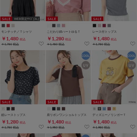
WEB限定ｻｲｽﾞ[3L]
モンチッチ／Ｔシャツ
こだわり綿ハートゆるＴ
レース付トップス
￥1,480
￥1,280
￥1,480
税込
税込
税込
￥1,780
税込
￥1,480
税込
￥1,780
税込
総レーストップス
肩リボンワンショルトップス
ディズニー／リンガーＴ
￥1,280
￥1,480
￥1,480
税込
税込
税込
￥1,780
税込
￥1,980
税込
￥1,980
税込