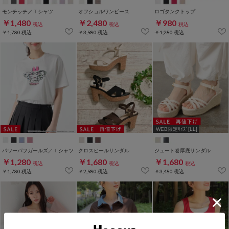
モンチッチ／Ｔシャツ
オフショルワンピース
ロゴタンクトップ
￥1,480
￥2,480
￥980
税込
税込
税込
￥1,780
税込
￥3,980
税込
￥1,280
税込
WEB限定ｻｲｽﾞ[LL]
パワーパフガールズ／Ｔシャツ
クロスヒールサンダル
ジュート巻厚底サンダル
￥1,280
￥1,680
￥1,680
税込
税込
税込
￥1,780
税込
￥2,980
税込
￥3,480
税込