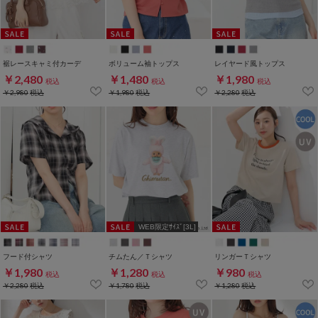
裾レースキャミ付カーデ
ボリューム袖トップス
レイヤード風トップス
￥2,480
￥1,480
￥1,980
税込
税込
税込
￥2,980
税込
￥1,980
税込
￥2,280
税込
WEB限定ｻｲｽﾞ[3L]
フード付シャツ
チムたん／Ｔシャツ
リンガーＴシャツ
￥1,980
￥1,280
￥980
税込
税込
税込
￥2,280
税込
￥1,780
税込
￥1,280
税込