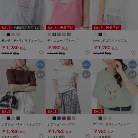
WEB限定ｻｲｽﾞ[3L]
モンチッチ×サンリオキャラクターズ／Ｔシャツ
ディズニー／Ｔシャツ
レースドロストトップス
￥1,280
￥980
￥1,280
税込
税込
税込
￥1,780
税込
￥1,780
税込
￥1,780
税込
オフショル２ｗａｙトップス
オフショルトップス
アニマルプリントＴシャツ
￥1,480
￥1,480
￥980
税込
税込
税込
￥1,980
税込
￥1,980
税込
￥1,480
税込