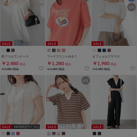
肩フリルワンピース
フードプリントゆるＴ
オフショルブラウス
￥2,480
￥1,280
￥1,980
税込
税込
税込
￥2,980
税込
￥1,480
税込
￥2,480
税込
WEB限定ｻｲｽﾞ[3L]