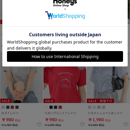
シアーリボンカーデ
衿付トップス
レイヤード風タンクトップ
￥1,980
￥1,780
￥1,280
税込
税込
税込
￥2,680
税込
￥2,280
税込
￥1,780
税込
ロゴＴシャツ
リボンプリントＴシャツ
ドロストショート丈シャツ
￥980
￥980
￥1,980
税込
税込
税込
￥1,480
税込
￥1,280
税込
￥2,680
税込