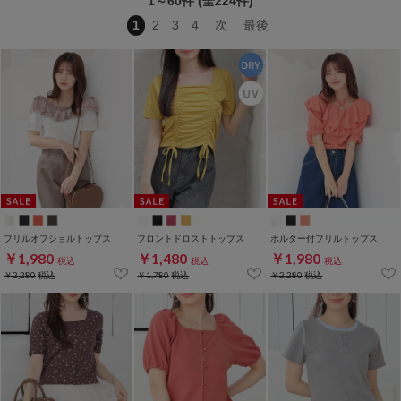
1～60件 (全224件)
1
2
3
4
次
最後
フリルオフショルトップス
フロントドロストトップス
ホルター付フリルトップス
￥1,980
￥1,480
￥1,980
税込
税込
税込
￥2,280
税込
￥1,780
税込
￥2,280
税込