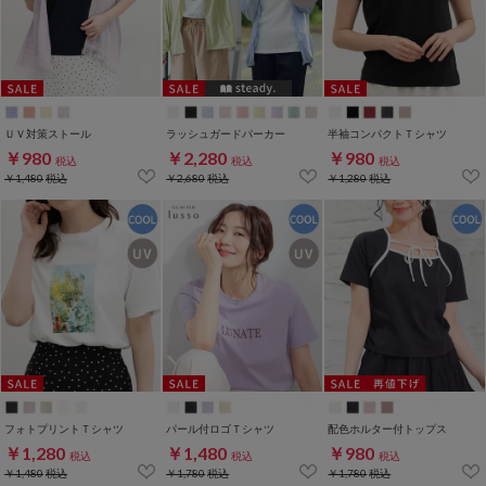
ＵＶ対策ストール
ラッシュガードパーカー
半袖コンパクトＴシャツ
￥980
￥2,280
￥980
税込
税込
税込
￥1,480
税込
￥2,680
税込
￥1,280
税込
フォトプリントＴシャツ
パール付ロゴＴシャツ
配色ホルター付トップス
￥1,280
￥1,480
￥980
税込
税込
税込
￥1,480
税込
￥1,780
税込
￥1,780
税込