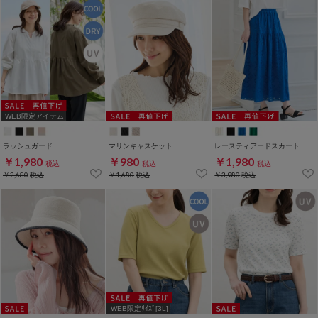
WEB限定アイテム
ラッシュガード
マリンキャスケット
レースティアードスカート
￥1,980
￥980
￥1,980
税込
税込
税込
￥2,680
税込
￥1,680
税込
￥3,980
税込
WEB限定ｻｲｽﾞ[3L]