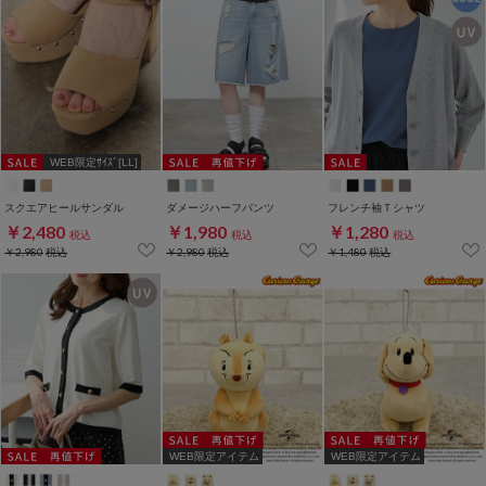
WEB限定ｻｲｽﾞ[LL]
スクエアヒールサンダル
ダメージハーフパンツ
フレンチ袖Ｔシャツ
￥2,480
￥1,980
￥1,280
税込
税込
税込
￥2,980
税込
￥2,980
税込
￥1,480
税込
WEB限定アイテム
WEB限定アイテム