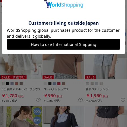
WEB限定ｻｲｽﾞ[3L]
合皮コンビハンドバッグ
ベルト使いハンドバッグ
半袖ポロシャツ
￥2,280
￥2,980
￥1,480
税込
税込
税込
￥3,480
税込
￥4,680
税込
￥1,780
税込
８分袖マオスキッパーブラウス
コンパクトトップス
脇ドロストシャツ
￥1,780
￥980
￥1,980
税込
税込
税込
￥2,680
税込
￥1,280
税込
￥2,480
税込