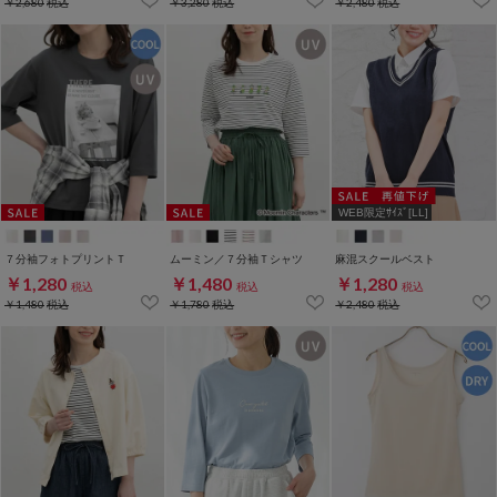
￥2,680
税込
￥3,280
税込
￥2,480
税込
WEB限定ｻｲｽﾞ[LL]
７分袖フォトプリントＴ
ムーミン／７分袖Ｔシャツ
麻混スクールベスト
￥1,280
￥1,480
￥1,280
税込
税込
税込
￥1,480
税込
￥1,780
税込
￥2,480
税込