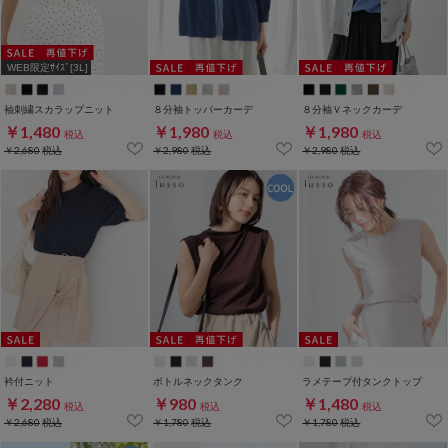
WEB限定ｻｲｽﾞ[3L]
袖刺繍スカラップニット
８分袖トッパーカーデ
８分袖Ｖネックカーデ
￥1,480
￥1,980
￥1,980
税込
税込
税込
￥2,680
税込
￥2,980
税込
￥2,980
税込
衿付ニット
ボトルネックタンク
ラメテープ付タンクトップ
￥2,280
￥980
￥1,480
税込
税込
税込
￥2,680
税込
￥1,780
税込
￥1,780
税込