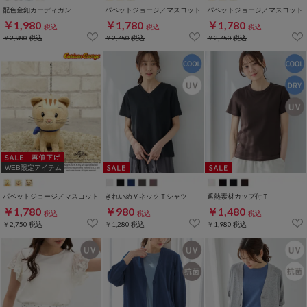
配色金釦カーディガン
パペットジョージ／マスコット
パペットジョージ／マスコット
￥1,980
￥1,780
￥1,780
税込
税込
税込
￥2,980
税込
￥2,750
税込
￥2,750
税込
WEB限定アイテム
パペットジョージ／マスコット
きれいめＶネックＴシャツ
遮熱素材カップ付Ｔ
￥1,780
￥980
￥1,480
税込
税込
税込
￥2,750
税込
￥1,280
税込
￥1,980
税込