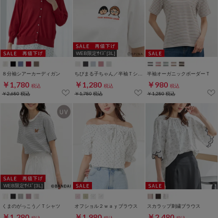
WEB限定ｻｲｽﾞ[3L]
８分袖シアーカーディガン
ちびまる子ちゃん／半袖Ｔシャツ
半袖オーガニックボーダーＴ
￥1,780
￥1,280
￥980
税込
税込
税込
￥2,680
税込
￥1,780
税込
￥1,280
税込
WEB限定ｻｲｽﾞ[3L]
くまのがっこう／Ｔシャツ
オフショル２ｗａｙブラウス
スカラップ刺繍ブラウス
￥1,280
￥1,980
￥2,480
税込
税込
税込