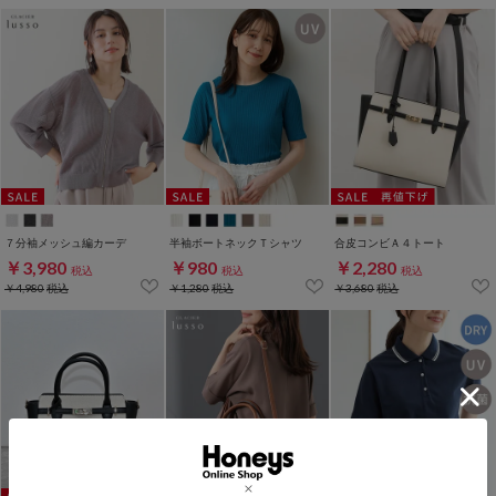
７分袖メッシュ編カーデ
半袖ボートネックＴシャツ
合皮コンビＡ４トート
￥3,980
￥980
￥2,280
税込
税込
税込
￥4,980
税込
￥1,280
税込
￥3,680
税込