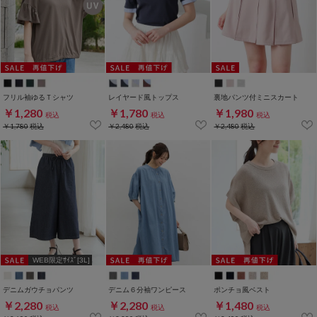
フリル袖ゆるＴシャツ
レイヤード風トップス
裏地パンツ付ミニスカート
￥1,280
￥1,780
￥1,980
税込
税込
税込
￥1,780
税込
￥2,480
税込
￥2,480
税込
WEB限定ｻｲｽﾞ[3L]
デニムガウチョパンツ
デニム６分袖ワンピース
ポンチョ風ベスト
￥2,280
￥2,280
￥1,480
税込
税込
税込