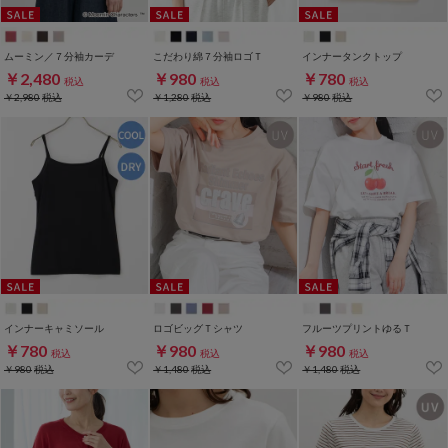
ムーミン／７分袖カーデ
こだわり綿７分袖ロゴＴ
インナータンクトップ
￥2,480
￥980
￥780
税込
税込
税込
￥2,980
税込
￥1,280
税込
￥980
税込
インナーキャミソール
ロゴビッグＴシャツ
フルーツプリントゆるＴ
￥780
￥980
￥980
税込
税込
税込
￥980
税込
￥1,480
税込
￥1,480
税込