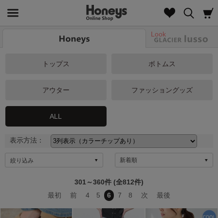
Look
トップス
ボトムス
アウター
ファッショングッズ
ALL
表示方法：
絞り込み
301～360件 (全812件)
最初
前
4
5
6
7
8
次
最後