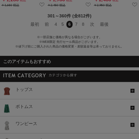
￥1,680
税込
￥2,480
税込
￥2,980
税込
301～360件 (全812件)
最初
前
4
5
6
7
8
次
最後
※一部店舗と価格が異なる場合がございます。
※WEB限定 先行セール商品がございます。
※値下げ前にご購入された商品の価格変更・差額返金等は承っておりません。
このアイテムもおすすめ
トップス
ボトムス
ワンピース