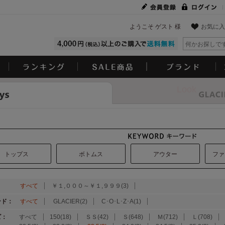
ようこそ ゲスト 様
お気に入
Look
トップス
ボトムス
アウター
ファ
：
すべて
￥１,０００～￥１,９９９(3)
ンド：
すべて
GLACIER(2)
C･O･L･Z･A(1)
ズ：
すべて
150(18)
ＳＳ(42)
Ｓ(648)
Ｍ(712)
Ｌ(708)