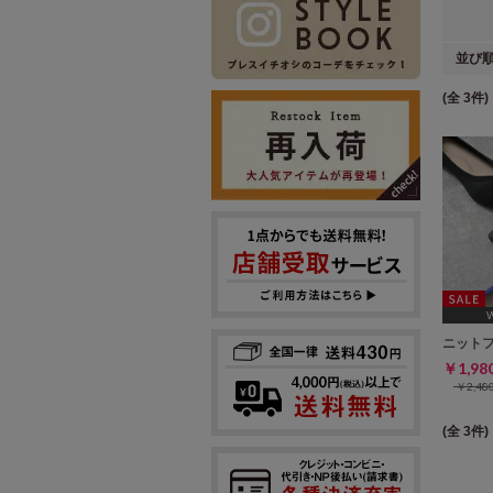
並び
(全 3件)
[2
ニット
￥1,9
￥2,4
(全 3件)