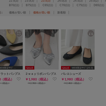
22.5(3)
23.0(3)
23.5(3)
24.0(3)
24.5(3)
25.0(2)
B70(11)
B75(11)
C65(11)
C70(11)
C75(11)
D65(11)
順：
価格が安い順
価格が高い順
新着順
WEB限定ｻｲｽﾞ
WEB限定ｻｲｽﾞ[25.0]
2.5,24.5,25.0]
フラットパンプス
２ｗａｙリボンパンプス
バレエシューズ
80（税込）
￥1,980（税込）
￥1,980（税込）
80（税込）
￥2,980（税込）
￥2,480（税込）