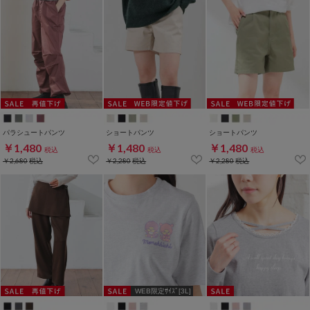
パラシュートパンツ
ショートパンツ
ショートパンツ
￥1,480
￥1,480
￥1,480
税込
税込
税込
￥2,680
税込
￥2,280
税込
￥2,280
税込
WEB限定ｻｲｽﾞ[3L]