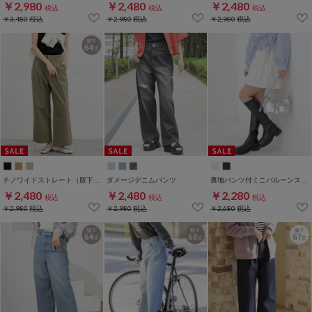
￥2,980
￥2,480
￥2,480
税込
税込
税込
￥3,480
税込
￥2,980
税込
￥2,980
税込
チノワイドストレート（股下６４ｃｍ）
ダメージデニムパンツ
裏地パンツ付ミニバルーンスカート
￥2,480
￥2,480
￥2,280
税込
税込
税込
￥2,980
税込
￥2,980
税込
￥2,680
税込