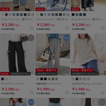
ストレートパンツ（股下６４ｃｍ）
ストレートパンツ（股下６８ｃｍ）
デニムストレート（股下６７ｃｍ）
￥2,280
￥2,280
￥2,280
税込
税込
税込
￥2,680
税込
￥2,680
税込
￥2,680
税込
WEB限定ｻｲｽﾞ[LL]
WEB限定ｻｲｽﾞ[3L]
WEB限定ｻｲｽﾞ[SS,S,LL]
サイドスリットパンツ
接触冷感イージーパンツ
ちびまる子ちゃん／ルームウェア（上下セット）
￥2,280
￥1,980
￥1,980
税込
税込
税込
￥2,680
税込
￥2,980
税込
￥3,480
税込