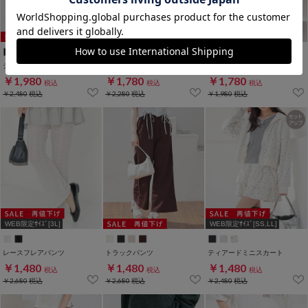
ショートパンツ
ディズニー／衿付トップス
脇ドロストシアーシャツ
￥1,980
￥1,780
￥1,780
税込
税込
税込
￥2,480
税込
￥2,280
税込
￥1,980
税込
WEB限定ｻｲｽﾞ[3L]
WEB限定ｻｲｽﾞ[SS,LL]
レースフレアパンツ
トラックパンツ
ティアードミニスカート
￥1,480
￥1,480
￥1,480
税込
税込
税込
￥2,680
税込
￥2,680
税込
￥2,480
税込