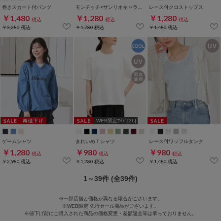
巻きスカート付パンツ
モンチッチ×サンリオキャラクターズ／Ｔシャツ
レース付クロストップス
￥1,480
￥1,280
￥1,280
税込
税込
税込
￥3,280
税込
￥1,780
税込
￥1,480
税込
WEB限定ｻｲｽﾞ[3L]
ゲームシャツ
きれいめＴシャツ
レース付ワッフルタンク
￥1,280
￥980
￥980
税込
税込
税込
￥2,980
税込
￥1,280
税込
￥1,480
税込
1～39件 (全39件)
※一部店舗と価格が異なる場合がございます。
※WEB限定 先行セール商品がございます。
※値下げ前にご購入された商品の価格変更・差額返金等は承っておりません。