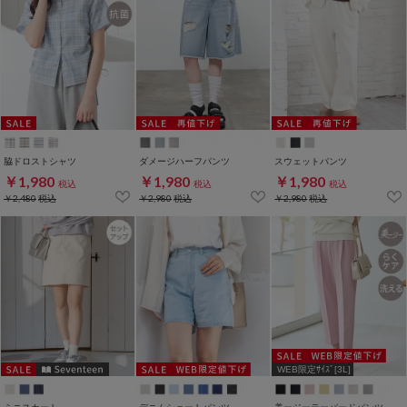
脇ドロストシャツ
ダメージハーフパンツ
スウェットパンツ
￥1,980
￥1,980
￥1,980
税込
税込
税込
￥2,480
税込
￥2,980
税込
￥2,980
税込
WEB限定ｻｲｽﾞ[3L]