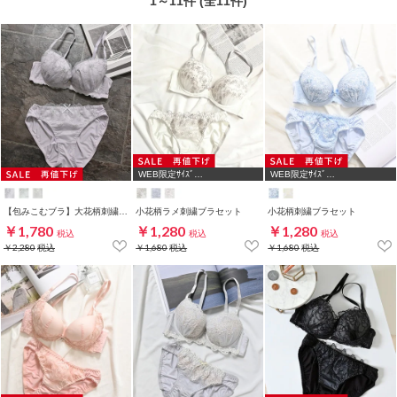
1～11件 (全11件)
WEB限定ｻｲｽﾞ
WEB限定ｻｲｽﾞ
[A75,B65,C65,D65,D70]
[A75,B65,C65,D65,D70,D75]
【包みこむブラ】大花柄刺繍ブラセット
小花柄ラメ刺繍ブラセット
小花柄刺繍ブラセット
￥1,780
￥1,280
￥1,280
税込
税込
税込
￥2,280
税込
￥1,680
税込
￥1,680
税込