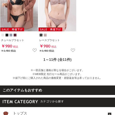
チュールブラセット
レースブラセット
￥980
￥980
税込
税込
￥1,480
税込
￥1,480
税込
1～11件 (全11件)
※一部店舗と価格が異なる場合がございます。
※WEB限定 先行セール商品がございます。
※値下げ前にご購入された商品の価格変更・差額返金等は承っておりません。
このアイテムもおすすめ
トップス