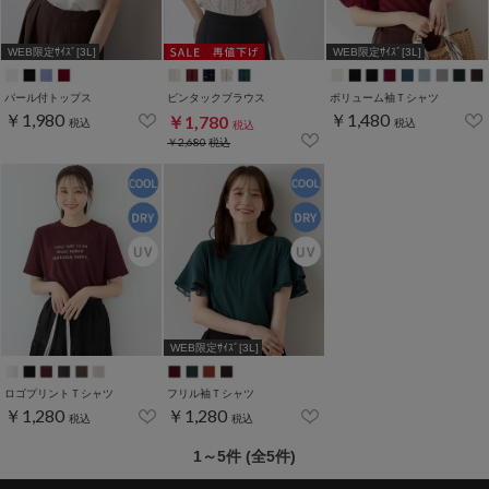
WEB限定ｻｲｽﾞ[3L]
WEB限定ｻｲｽﾞ[3L]
パール付トップス
ピンタックブラウス
ボリューム袖Ｔシャツ
￥1,980
￥1,480
￥1,780
税込
税込
税込
￥2,680
税込
WEB限定ｻｲｽﾞ[3L]
ロゴプリントＴシャツ
フリル袖Ｔシャツ
￥1,280
￥1,280
税込
税込
1～5件 (全5件)