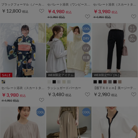
ブラックフォーマル（ノーカラー7～13号）
セパレート浴衣（ワンピースタイプ）
セパレート浴衣（スカートタイプ）
￥12,800
￥4,980
￥3,980
税込
税込
税込
￥5,980
税込
￥4,980
税込
WEB限定アイテム
WEB限定ｻｲｽﾞ[3L]
セパレート浴衣（スカートタイプ）
ラッシュガードパーカー
【股下６０ｃｍ】美ージーテーパード(股下60/63/66/69cm展開)
￥3,480
￥2,980
￥3,980
税込
税込
税込
￥4,980
税込