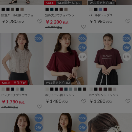
WEB限定ｻｲｽﾞ[3L]
WEB限定ｻｲｽﾞ[3L]
快適クール細身ガウチョ
短め丈ガウチョパンツ
パール付トップス
￥2,280
￥1,980
￥2,280
税込
税込
税込
￥2,480
税込
WEB限定ｻｲｽﾞ[3L]
ピンタックブラウス
ボリューム袖Ｔシャツ
ロゴプリントＴシャツ
￥1,480
￥1,280
￥1,780
税込
税込
税込
￥2,680
税込