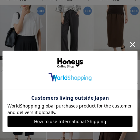
WEB限定ｻｲｽﾞ[3L]
バンドカラーブラウス
接触冷感ストレートパンツ
クール素材ナロースカート
￥2,480
￥2,280
￥2,280
税込
税込
税込
￥2,680
税込
￥2,480
税込