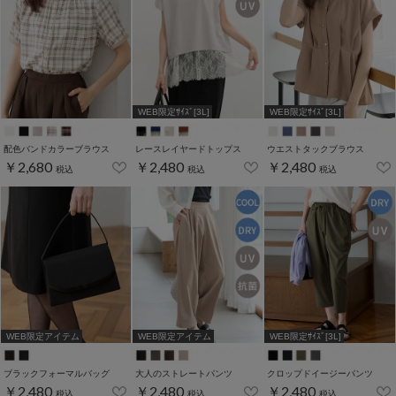
WEB限定ｻｲｽﾞ[3L]
WEB限定ｻｲｽﾞ[3L]
配色バンドカラーブラウス
レースレイヤードトップス
ウエストタックブラウス
￥2,680
￥2,480
￥2,480
税込
税込
税込
WEB限定アイテム
WEB限定アイテム
WEB限定ｻｲｽﾞ[3L]
ブラックフォーマルバッグ
大人のストレートパンツ
クロップドイージーパンツ
￥2,480
￥2,480
￥2,480
税込
税込
税込