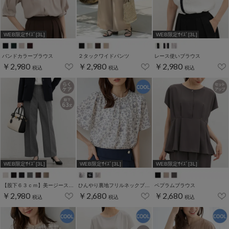
WEB限定ｻｲｽﾞ[3L]
WEB限定ｻｲｽﾞ[3L]
バンドカラーブラウス
２タックワイドパンツ
レース使いブラウス
￥2,980
￥2,980
￥2,980
税込
税込
税込
WEB限定ｻｲｽﾞ[3L]
WEB限定ｻｲｽﾞ[3L]
WEB限定ｻｲｽﾞ[3L]
【股下６３ｃｍ】美ージーストレート(股下63/66/69cm展開)
ひんやり裏地フリルネックブラウス
ペプラムブラウス
￥2,980
￥2,680
￥2,680
税込
税込
税込