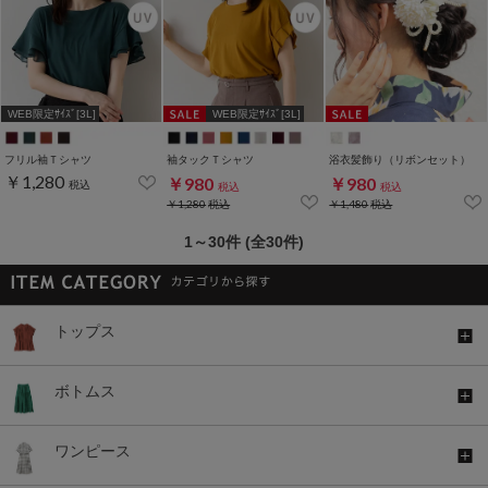
WEB限定ｻｲｽﾞ[3L]
WEB限定ｻｲｽﾞ[3L]
フリル袖Ｔシャツ
袖タックＴシャツ
浴衣髪飾り（リボンセット）
￥1,280
￥980
￥980
税込
税込
税込
￥1,280
税込
￥1,480
税込
1～30件 (全30件)
トップス
ボトムス
ワンピース