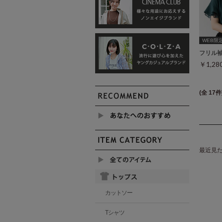
WEB限定ｻ
フリル
￥1,2
(全 17件
最近見
カットソー
Tシャツ