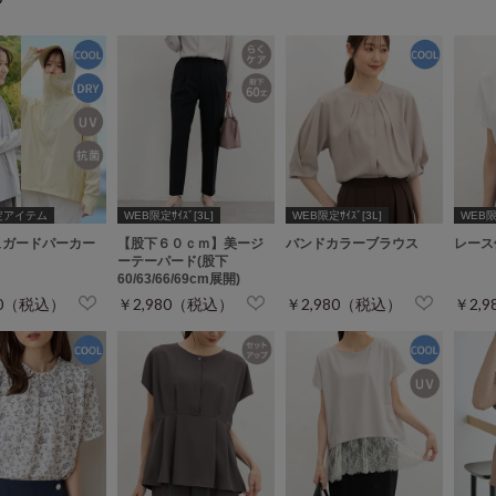
定アイテム
WEB限定ｻｲｽﾞ[3L]
WEB限定ｻｲｽﾞ[3L]
WEB限定
ュガードパーカー
【股下６０ｃｍ】美ージ
バンドカラーブラウス
レース
ーテーパード(股下
60/63/66/69cm展開)
80（税込）
￥2,980（税込）
￥2,980（税込）
￥2,