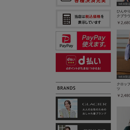
WEB限定ｻ
ひんや
クブラ
￥2,6
WEB限定ｻ
クロッ
ツ
￥2,4