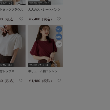
ｻｲｽﾞ[3L]
WEB限定アイテム
トタックブラウス
大人のストレートパンツ
480（税込）
￥2,480（税込）
ｻｲｽﾞ[3L]
WEB限定ｻｲｽﾞ[3L]
付トップス
ボリューム袖Ｔシャツ
980（税込）
￥1,480（税込）