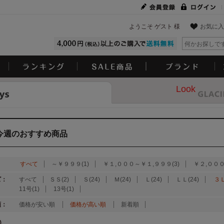
ようこそ ゲスト 様
お気に入
Look
今週のおすすめ商品
：
すべて
～￥９９９(1)
￥１,０００～￥１,９９９(3)
￥２,０００
ズ：
すべて
ＳＳ(2)
Ｓ(24)
Ｍ(24)
Ｌ(24)
ＬＬ(24)
３Ｌ
11号(1)
13号(1)
順：
価格が安い順
価格が高い順
新着順
)