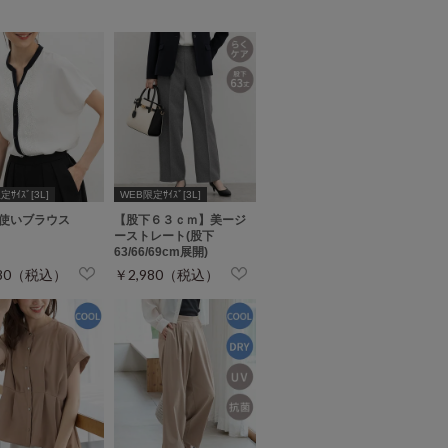
ｻｲｽﾞ[3L]
WEB限定ｻｲｽﾞ[3L]
使いブラウス
【股下６３ｃｍ】美ージ
ーストレート(股下
63/66/69cm展開)
980（税込）
￥2,980（税込）