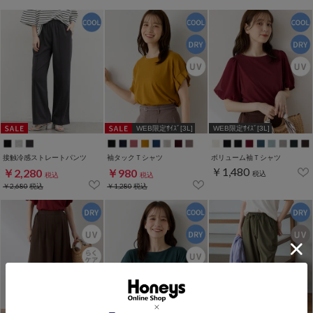
WEB限定ｻｲｽﾞ[3L]
WEB限定ｻｲｽﾞ[3L]
接触冷感ストレートパンツ
袖タックＴシャツ
ボリューム袖Ｔシャツ
￥1,480
￥2,280
￥980
税込
税込
税込
￥2,680
税込
￥1,280
税込