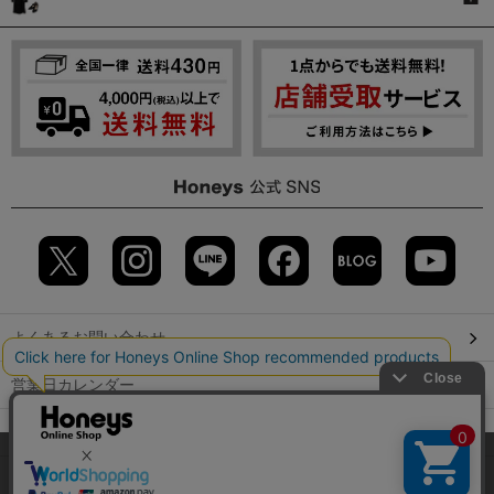
よくあるお問い合わせ
営業日カレンダー
店舗検索
当サイトでは、サイトの利便性向上のため、クッキー(Cookie)を使
用しています。詳しくは「
プライバシーポリシー
」をご覧くださ
GLOBAL GUIDE（海外からご利用のお客様）