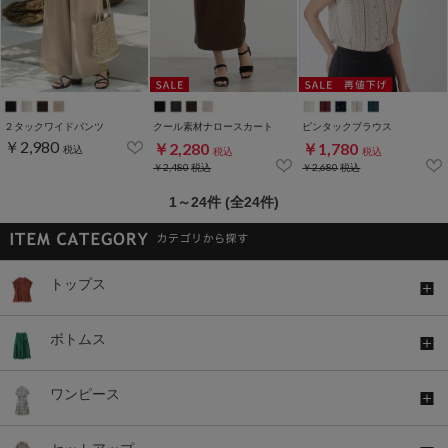
２タックワイドパンツ
クール素材ナロースカート
ピンタックブラウス
￥2,980
￥2,280
￥1,780
税込
税込
税込
￥2,480
税込
￥2,680
税込
1～24件 (全24件)
トップス
ボトムス
ワンピース