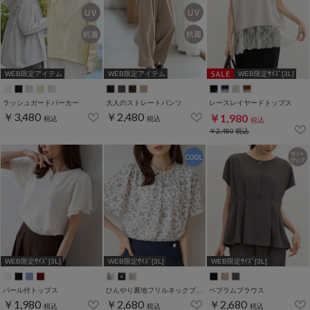
WEB限定アイテム
WEB限定アイテム
WEB限定ｻｲｽﾞ[3L]
ラッシュガードパーカー
大人のストレートパンツ
レースレイヤードトップス
￥3,480
￥2,480
￥1,980
税込
税込
税込
￥2,480
税込
WEB限定ｻｲｽﾞ[3L]
WEB限定ｻｲｽﾞ[3L]
WEB限定ｻｲｽﾞ[3L]
パール付トップス
ひんやり裏地フリルネックブラウス
ペプラムブラウス
￥1,980
￥2,680
￥2,680
税込
税込
税込