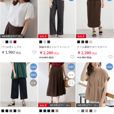
WEB限定ｻｲｽﾞ[3L]
パール付トップス
接触冷感ストレートパンツ
クール素材ナロースカート
￥1,980
￥2,280
￥2,280
税込
税込
税込
￥2,680
税込
￥2,480
税込
WEB限定ｻｲｽﾞ[3L]
WEB限定ｻｲｽﾞ[3L]