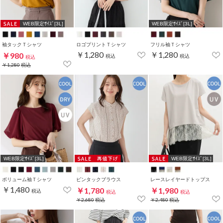
WEB限定ｻｲｽﾞ[3L]
WEB限定ｻｲｽﾞ[3L]
袖タックＴシャツ
ロゴプリントＴシャツ
フリル袖Ｔシャツ
￥1,280
￥1,280
￥980
税込
税込
税込
￥1,280
税込
WEB限定ｻｲｽﾞ[3L]
WEB限定ｻｲｽﾞ[3L]
ボリューム袖Ｔシャツ
ピンタックブラウス
レースレイヤードトップス
￥1,480
￥1,780
￥1,980
税込
税込
税込
￥2,680
税込
￥2,480
税込