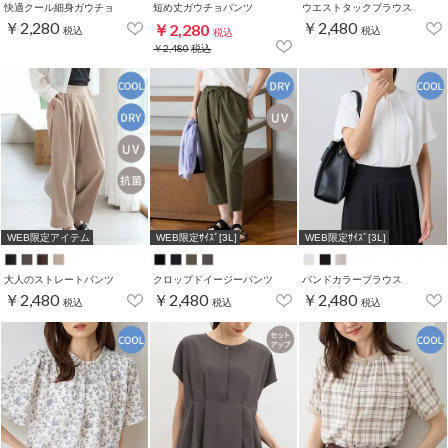
快適クール細身ガウチョ
短め丈ガウチョパンツ
ウエストタックブラウス
￥2,280
￥2,480
￥2,280
税込
税込
税込
￥2,480
税込
WEB限定アイテム
WEB限定ｻｲｽﾞ[3L]
WEB限定ｻｲｽﾞ[3L]
大人のストレートパンツ
クロップドイージーパンツ
バンドカラーブラウス
￥2,480
￥2,480
￥2,480
税込
税込
税込