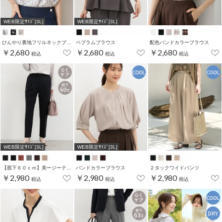
WEB限定ｻｲｽﾞ[3L]
WEB限定ｻｲｽﾞ[3L]
ひんやり裏地フリルネックブラウス
ペプラムブラウス
配色バンドカラーブラウス
￥2,680
￥2,680
￥2,680
税込
税込
税込
WEB限定ｻｲｽﾞ[3L]
WEB限定ｻｲｽﾞ[3L]
【股下６０ｃｍ】美ージーテーパード(股下60/63/66/69cm展開)
バンドカラーブラウス
２タックワイドパンツ
￥2,980
￥2,980
￥2,980
税込
税込
税込