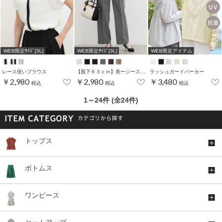
WEB限定ｻｲｽﾞ[3L]
WEB限定ｻｲｽﾞ[3L]
WEB限定アイテム
レース使いブラウス
【股下６３ｃｍ】美ージーストレート(股下63/66/69cm展開)
ラッシュガードパーカー
￥2,980
￥2,980
￥3,480
税込
税込
税込
1～24件 (全24件)
トップス
ボトムス
ワンピース